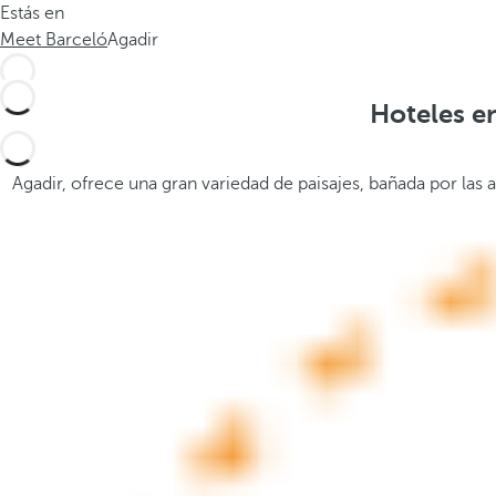
Estás en
.
a
Meet Barceló
Agadir
.
b
a
j
Hoteles en
o
,
s
Agadir, ofrece una gran variedad de paisajes, bañada por las 
e
a
b
r
e
l
a
v
e
n
t