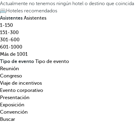
l
a
Actualmente no tenemos ningún hotel o destino que coincida
,
t
Hoteles recomendados
d
e
Asistentes
Asistentes
e
c
1-150
s
l
151-300
t
a
301-600
i
d
601-1000
n
e
Más de 1001
o
f
Tipo de evento
Tipo de evento
,
l
Reunión
t
e
Congreso
e
c
Viaje de incentivos
m
h
Evento corporativo
á
a
Presentación
t
h
Exposición
i
a
Convención
c
c
Buscar
a
i
.
a