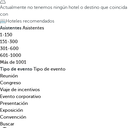
l
a
Actualmente no tenemos ningún hotel o destino que coincida
,
t
con
d
e
Hoteles recomendados
e
c
Asistentes
Asistentes
s
l
1-150
t
a
151-300
i
d
301-600
n
e
601-1000
o
f
Más de 1001
,
l
Tipo de evento
Tipo de evento
t
e
Reunión
e
c
Congreso
m
h
Viaje de incentivos
á
a
Evento corporativo
t
h
Presentación
i
a
Exposición
c
c
Convención
a
i
Buscar