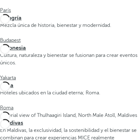
p
c
París
i
Hungría
ó
Mezcla única de historia, bienestar y modernidad.
n
.
Budapest
D
Indonesia
e
Cultura, naturaleza y bienestar se fusionan para crear eventos
s
únicos.
p
u
Yakarta
é
Italia
s
Hoteles ubicados en la ciudad eterna; Roma.
d
e
Roma
i
n
Maldivas
t
En Maldivas, la exclusividad, la sostenibilidad y el bienestar se
r
combinan para crear experiencias MICE realmente