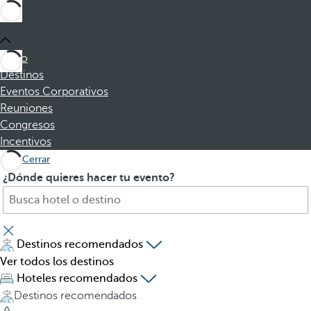
Inicio
Destinos
Eventos Corporativos
Reuniones
Congresos
Incentivos
Cerrar
B
A
¿Dónde quieres hacer tu evento?
u
l
s
p
c
u
a
l
Destinos recomendados
h
s
Ver todos los destinos
o
a
Hoteles recomendados
t
r
Destinos recomendados
e
l