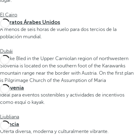
lugar.
s
e
El Cairo
m
Emiratos Árabes Unidos
u
A menos de seis horas de vuelo para dos tercios de la
e
población mundial.
v
e
Dubái
a
l
a
p
r
Eslovenia
i
Ideal para eventos sostenibles y actividades de incentivos
m
como esquí o kayak.
e
r
Liubliana
a
Francia
o
Oferta diversa, moderna y culturalmente vibrante.