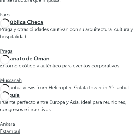
infraestructura que impulsa.
t
e
Faro
r
República Checa
e
Praga y otras ciudades cautivan con su arquitectura, cultura y
s
hospitalidad.
,
p
Praga
u
Sultanato de Omán
e
Entorno exótico y auténtico para eventos corporativos.
d
e
Mussanah
s
p
Turquía
u
Puente perfecto entre Europa y Asia, ideal para reuniones,
l
congresos e incentivos.
s
a
Ankara
r
Estambul