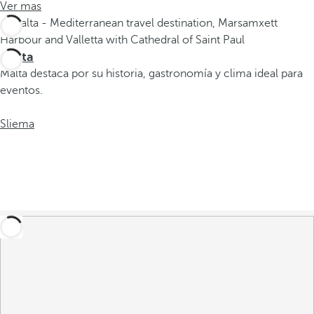
l
Ver mas
a
t
e
Malta
c
Malta destaca por su historia, gastronomía y clima ideal para
l
eventos.
a
d
Sliema
e
f
l
e
c
h
a
h
a
c
i