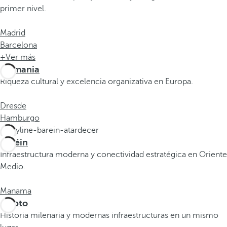
a
primer nivel.
n
a
Madrid
e
Barcelona
m
+Ver más
e
Alemania
r
Riqueza cultural y excelencia organizativa en Europa.
g
e
Dresde
n
Hamburgo
t
e
Baréin
y
Infraestructura moderna y conectividad estratégica en Oriente
e
Medio.
l
f
Manama
o
Egipto
c
Historia milenaria y modernas infraestructuras en un mismo
o