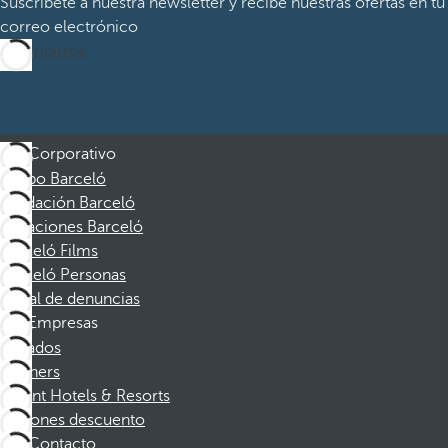
Suscríbete a nuestra newsletter y recibe nuestras ofertas en tu
correo electrónico
Suscribirme
Corporativo
Grupo Barceló
Fundación Barceló
Vacaciones Barceló
Barceló Films
Barceló Personas
Canal de denuncias
Empresas
Afiliados
Partners
Dorint Hotels & Resorts
Cupones descuento
Contacto