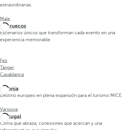
o
extraordinarias.
d
u
Male
c
Marruecos
i
Escenarios únicos que transforman cada evento en una
r
experiencia memorable.
t
r
e
Fez
s
Tánger
o
Casablanca
m
á
Polonia
s
Destino europeo en plena expansión para el turismo MICE.
c
a
Varsovia
r
Portugal
a
Clima que abraza, conexiones que acercan y una
c