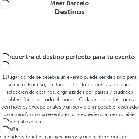
.
a
Meet Barceló
.
a
Destinos
.
b
a
j
o
,
s
Encuentra el destino perfecto para tu evento
e
a
b
El lugar donde se celebra un evento puede ser decisivo para
r
su éxito. Por eso, en Barceló te ofrecemos una cuidada
e
selección de destinos, organizados por países y ciudades
l
emblemáticas de todo el mundo. Cada uno de ellos cuenta
a
con hoteles excepcionales y un servicio impecable, diseñado
v
para transformar su evento en una experiencia memorable.
e
n
España
t
Ciudades vibrantes, paisajes únicos y una gastronomía de