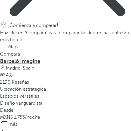
a
a
b
a
¡Comienza a comparar!
j
Haz clic en “Compara” para comparar las diferencias entre 2 o
o
más hoteles.
p
Mapa
a
Compara
r
Barceló Imagine
a
Madrid, Spain
n
4.8 ·
a
2190 Reseñas
v
Ubicación estratégica
e
Espacios versátiles
g
Diseño vanguardista
a
Desde
r
1,753
/noche
a
Ver más
l