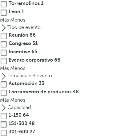
p
Torremolinos
1
c
León
1
i
Más
Menos
ó
Tipo de evento
n
Reunión
66
.
Congreso
51
D
Incentive
65
e
Evento corporativo
66
s
Más
Menos
p
Temática del evento
u
é
Automoción
33
s
Lanzamiento de productos
48
d
Más
Menos
e
Capacidad
i
1-150
64
n
151-300
48
t
301-600
27
r