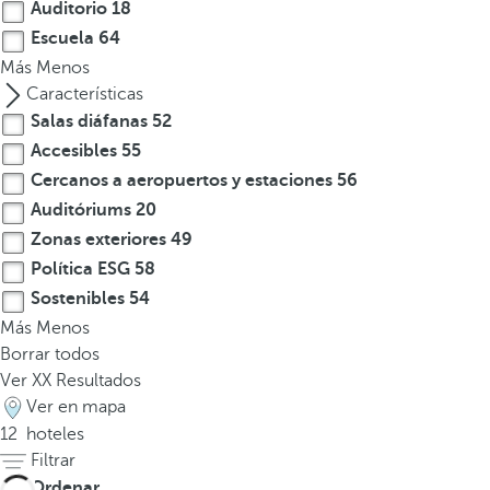
Auditorio
18
t
Escuela
64
e
Más
Menos
r
Características
e
Salas diáfanas
52
s
Accesibles
55
,
Cercanos a aeropuertos y estaciones
56
p
u
Auditóriums
20
e
Zonas exteriores
49
d
Política ESG
58
e
Sostenibles
54
s
Más
Menos
p
Borrar todos
u
Ver
XX
Resultados
l
Ver en mapa
s
12
hoteles
a
Filtrar
r
Ordenar