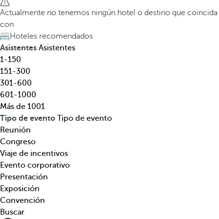
l
a
Actualmente no tenemos ningún hotel o destino que coincida
,
t
con
d
e
Hoteles recomendados
e
c
Asistentes
Asistentes
s
l
1-150
t
a
151-300
i
d
301-600
n
e
601-1000
o
f
Más de 1001
,
l
Tipo de evento
Tipo de evento
t
e
Reunión
e
c
Congreso
m
h
Viaje de incentivos
á
a
Evento corporativo
t
h
Presentación
i
a
Exposición
c
c
Convención
a
i
Buscar