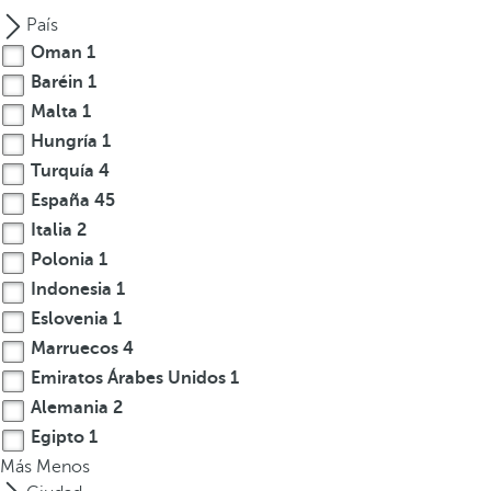
a
País
n
Oman
1
a
Baréin
1
e
Malta
1
m
Hungría
1
e
Turquía
4
r
g
España
45
e
Italia
2
n
Polonia
1
t
Indonesia
1
e
Eslovenia
1
y
Marruecos
4
e
Emiratos Árabes Unidos
1
l
Alemania
2
f
o
Egipto
1
c
Más
Menos
o