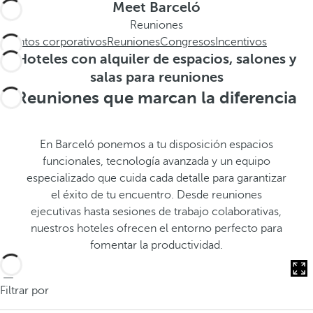
.
a
Meet Barceló
.
a
Reuniones
.
b
Eventos corporativos
Reuniones
Congresos
Incentivos
a
Hoteles con alquiler de espacios, salones y
j
salas para reuniones
o
Reuniones que marcan la diferencia
,
s
e
En Barceló ponemos a tu disposición espacios
a
funcionales, tecnología avanzada y un equipo
b
especializado que cuida cada detalle para garantizar
r
el éxito de tu encuentro. Desde reuniones
e
ejecutivas hasta sesiones de trabajo colaborativas,
l
nuestros hoteles ofrecen el entorno perfecto para
a
fomentar la productividad.
v
e
n
Filtrar por
t