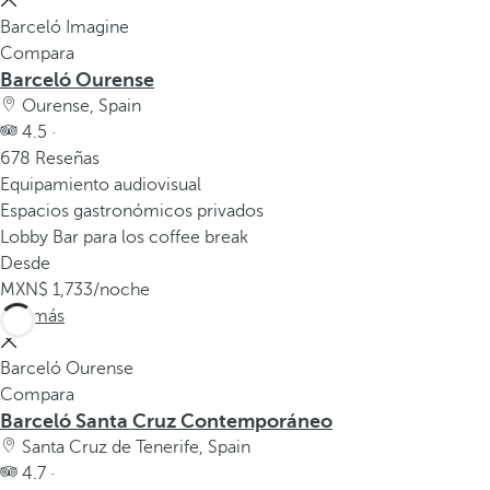
a
Barceló Imagine
p
Compara
r
Barceló Ourense
i
Ourense, Spain
m
4.5 ·
e
678 Reseñas
r
Equipamiento audiovisual
a
Espacios gastronómicos privados
o
Lobby Bar para los coffee break
p
Desde
c
1,733
/noche
i
Ver más
ó
n
Barceló Ourense
d
Compara
e
Barceló Santa Cruz Contemporáneo
l
Santa Cruz de Tenerife, Spain
a
4.7 ·