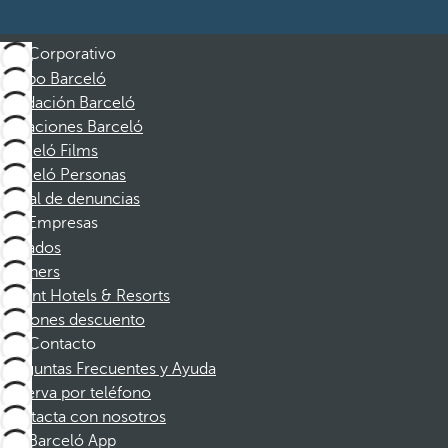
Corporativo
Grupo Barceló
Fundación Barceló
Vacaciones Barceló
Barceló Films
Barceló Personas
Canal de denuncias
Empresas
Afiliados
Partners
Dorint Hotels & Resorts
Cupones descuento
Contacto
Preguntas Frecuentes y Ayuda
Reserva por teléfono
Contacta con nosotros
Barceló App