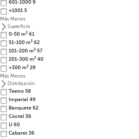
601-1000
9
o
+1001
5
d
Más
Menos
u
Superficie
c
0-50 m²
61
i
r
51-100 m²
62
t
101-200 m²
57
r
201-300 m²
40
e
+300 m²
29
s
Más
Menos
o
Distribución
m
Teatro
58
á
Imperial
49
s
Banquete
62
c
a
Cóctel
56
r
U
60
a
Cabaret
36
c