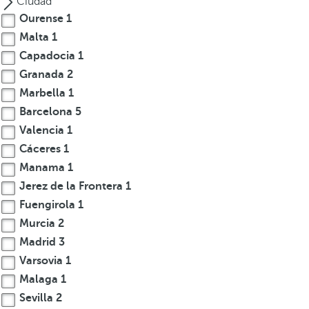
Ciudad
s
Ourense
1
e
Malta
1
m
Capadocia
1
u
Granada
2
e
Marbella
1
v
Barcelona
5
e
Valencia
1
a
l
Cáceres
1
a
Manama
1
p
Jerez de la Frontera
1
r
Fuengirola
1
i
Murcia
2
m
Madrid
3
e
Varsovia
1
r
Malaga
1
a
o
Sevilla
2