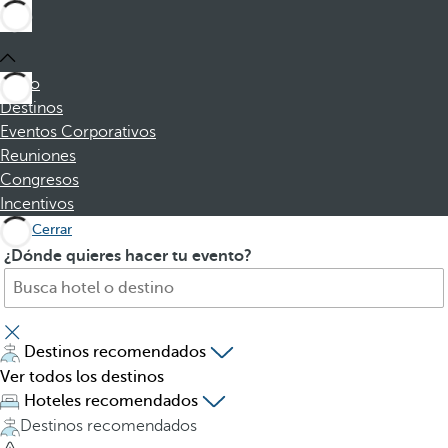
Inicio
Destinos
Eventos Corporativos
Reuniones
Congresos
Incentivos
Cerrar
B
A
¿Dónde quieres hacer tu evento?
u
l
s
p
c
u
a
l
Destinos recomendados
h
s
Ver todos los destinos
o
a
Hoteles recomendados
t
r
Destinos recomendados
e
l