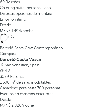
v
69 Reseñas
e
Catering buffet personalizado
n
Diversas opciones de montaje
t
Entorno íntimo
a
Desde
n
1,494
/noche
a
Ver más
e
m
Barceló Santa Cruz Contemporáneo
e
Compara
r
Barceló Costa Vasca
g
San Sebastián, Spain
e
4.2 ·
n
3589 Reseñas
t
1.500 m² de salas modulables
e
Capacidad para hasta 700 personas
.
Eventos en espacios exteriores
Desde
2,828
/noche