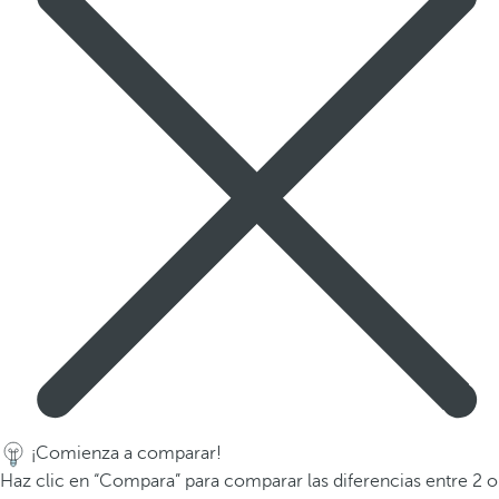
a
p
r
i
m
e
r
a
o
p
c
i
ó
n
d
e
l
¡Comienza a comparar!
a
Haz clic en “Compara” para comparar las diferencias entre 2 o