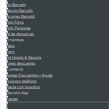
Grupo Barceló
Fundación Barceló
Vacaciones Barceló
Barceló Films
Barceló Personas
Canal de denuncias
Empresas
Afiliados
Partners
Dorint Hotels & Resorts
Cupones descuento
Contacto
Preguntas Frecuentes y Ayuda
Reserva por teléfono
Contacta con nosotros
Barceló App
Descargar