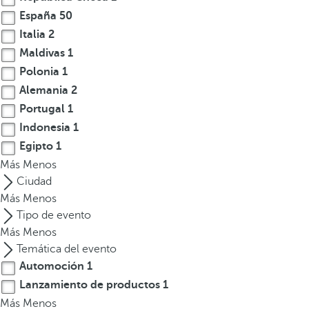
t
España
50
e
Italia
2
r
Maldivas
1
e
Polonia
1
s
Alemania
2
,
Portugal
1
p
Indonesia
1
u
Egipto
1
e
Más
d
Menos
e
Ciudad
s
Más
Menos
p
Tipo de evento
u
Más
Menos
l
Temática del evento
s
Automoción
1
a
Lanzamiento de productos
1
r
Más
Menos