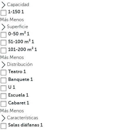
l
Capacidad
a
1-150
1
t
Más
Menos
e
Superficie
c
0-50 m²
1
l
51-100 m²
1
a
101-200 m²
1
d
Más
Menos
e
Distribución
f
l
Teatro
1
e
Banquete
1
c
U
1
h
Escuela
1
a
Cabaret
1
h
Más
Menos
a
Características
c
Salas diáfanas
1
i