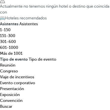
l
a
Actualmente no tenemos ningún hotel o destino que coincida
,
t
con
d
e
Hoteles recomendados
e
c
Asistentes
Asistentes
s
l
1-150
t
a
151-300
i
d
301-600
n
e
601-1000
o
f
Más de 1001
,
l
Tipo de evento
Tipo de evento
t
e
Reunión
e
c
Congreso
m
h
Viaje de incentivos
á
a
Evento corporativo
t
h
Presentación
i
a
Exposición
c
c
Convención
a
i
Buscar