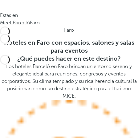
.
a
.
a
Estás en
.
b
Meet Barceló
Faro
a
Faro
j
o
Hoteles en Faro con espacios, salones y salas
,
para eventos
s
¿Qué puedes hacer en este destino?
e
Los hoteles Barceló en Faro brindan un entorno sereno y
a
elegante ideal para reuniones, congresos y eventos
b
corporativos. Su clima templado y su rica herencia cultural la
r
posicionan como un destino estratégico para el turismo
e
MICE.
l
a
v
e
n
t