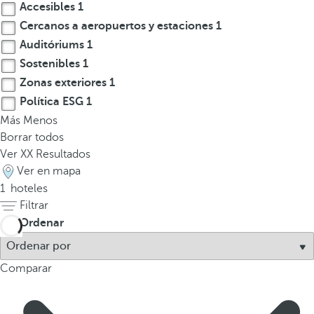
Accesibles
1
a
Cercanos a aeropuertos y estaciones
1
a
b
Auditóriums
1
a
Sostenibles
1
j
Zonas exteriores
1
o
Política ESG
1
p
Más
Menos
a
Borrar todos
r
Ver
XX
Resultados
a
Ver en mapa
n
1
hoteles
a
Filtrar
v
Ordenar
e
g
a
Comparar
r
a
l