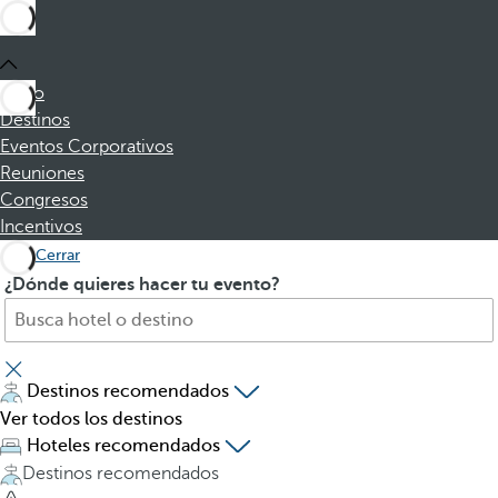
Inicio
Destinos
Eventos Corporativos
Reuniones
Congresos
Incentivos
Cerrar
B
A
¿Dónde quieres hacer tu evento?
u
l
s
p
c
u
a
l
Destinos recomendados
h
s
Ver todos los destinos
o
a
Hoteles recomendados
t
r
Destinos recomendados
e
l