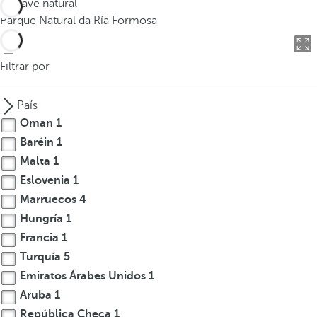
Enclave natural
o
Parque Natural da Ría Formosa
d
u
c
Filtrar por
i
r
País
t
Oman
1
r
Baréin
1
e
Malta
1
s
o
Eslovenia
1
m
Marruecos
4
á
Hungría
1
s
Francia
1
c
Turquía
5
a
Emiratos Árabes Unidos
1
r
Aruba
1
a
República Checa
1
c