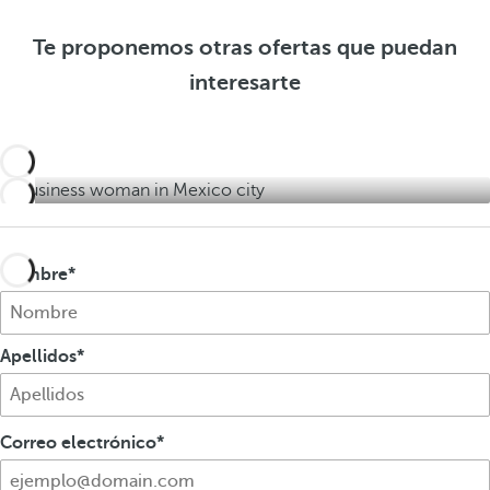
f
e
f
e
r
e
Te proponemos otras ofertas que puedan
r
t
r
interesarte
t
a
t
a
s
a
s
s
Nombre
Apellidos
Correo electrónico