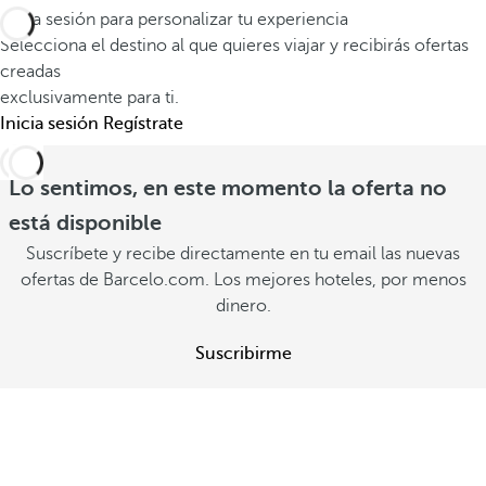
l
r
Inicia sesión para personalizar tu experiencia
a
o
a
Selecciona el destino al que quieres viajar y recibirás ofertas
G
q
n
creadas
r
u
exclusivamente para ti.
o
a
Inicia sesión
e
Regístrate
i
n
i
n
d
m
Lo sentimos, en este momento la oferta no
c
R
a
l
está disponible
e
g
u
Suscríbete y recibe directamente en tu email las nuevas
s
i
i
ofertas de Barcelo.com. Los mejores hoteles, por menos
o
n
dinero.
d
r
a
o
t
Suscribirme
s
V
V
e
V
e
r
e
r
o
r
o
f
o