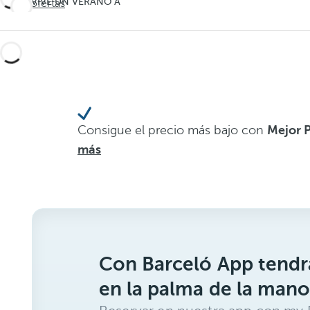
Vacaciones
VIVE UN VERANO A
Ver ofertas
LA MEXICANA
con todo
Vacaciones
el verano
con todo
incluido
el verano
incluido
Consigue el precio más bajo con
Mejor 
más
Con Barceló App tendrá
en la palma de la mano