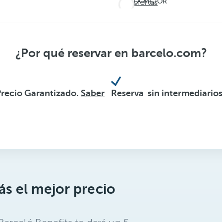
LA MEJOR
Ver ofertas
EXPERIENCIA
TODO
INCLUIDO
Barceló
¿Por qué reservar en barcelo.com?
Maya
Grand
Precio Garantizado.
Saber
Reserva sin intermediario
Resort
s el mejor precio