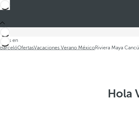
Estás en
Barceló
Ofertas
Vacaciones Verano México
Riviera Maya Canc
Hola 