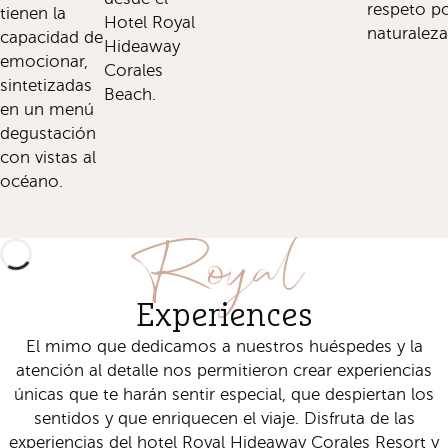
respeto po
tienen la
Hotel Royal
naturaleza
capacidad de
Hideaway
emocionar,
Corales
sintetizadas
Beach.
en un menú
degustación
con vistas al
océano.
Royal
Experiences
El mimo que dedicamos a nuestros huéspedes y la
atención al detalle nos permitieron crear experiencias
únicas que te harán sentir especial, que despiertan los
sentidos y que enriquecen el viaje. Disfruta de las
experiencias del hotel Royal Hideaway Corales Resort y