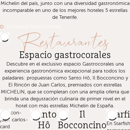
Michelin del país, junto con una diversidad gastronómica
incomparable en uno de los mejores hoteles 5 estrellas
de Tenerife.
Descubre Gastrocorales
Restaurantes
Espacio gastrocorales
Descubre en el exclusivo espacio Gastrocorales una
experiencia gastronómica excepcional para todos los
paladares: propuestas como Santo Hô, Il Bocconcino y
El Rincón de Juan Carlos, premiados con estrellas
MICHELIN, que se completan con una amplia oferta que
brinda una degustación culinaria de primer nivel en el
hotel con más estrellas Michelin de España.
Santo
Il
Starf
Hô
Bocconcino
En Starfish