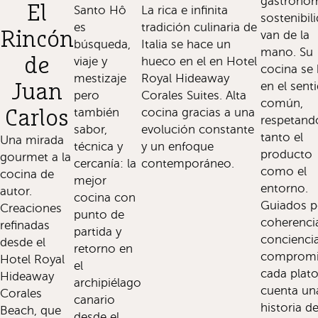
gastronom
El
Santo Hô
La rica e infinita
sostenibil
es
tradición culinaria de
Rincón
van de la
búsqueda,
Italia se hace un
mano. Su
de
viaje y
hueco en el en Hotel
cocina se
mestizaje
Royal Hideaway
en el sent
Juan
pero
Corales Suites. Alta
común,
también
cocina gracias a una
Carlos
respetand
sabor,
evolución constante
tanto el
Una mirada
técnica y
y un enfoque
producto
gourmet a la
cercanía: la
contemporáneo.
como el
cocina de
mejor
entorno.
autor.
cocina con
Guiados p
Creaciones
punto de
coherenci
refinadas
partida y
conciencia
desde el
retorno en
compromi
Hotel Royal
el
cada plat
Hideaway
archipiélago
cuenta un
Corales
canario
historia d
Beach, que
desde el