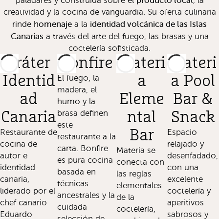
paladares y construida sobre el
, la
creatividad y la cocina de vanguardia. Su oferta culinaria
homenaje
identidad volcánica de las Islas
rinde
a la
Canarias
a través del arte del fuego, las brasas y una
coctelería sofisticada.
Cráter
Bonfire
Materi
Materi
Identid
El fuego, la
a
a Pool
madera, el
ad
Eleme
Bar &
humo y la
brasa definen
Canaria
ntal
Snack
este
Restaurante de
Bar
Espacio
restaurante a la
cocina de
relajado y
carta. Bonfire
Materia se
autor e
desenfadado,
es pura cocina
conecta con
identidad
con una
basada en
las reglas
canaria,
excelente
técnicas
elementales
liderado por el
coctelería y
ancestrales y la
de la
chef canario
aperitivos
cuidada
coctelería,
Eduardo
sabrosos y
selección de