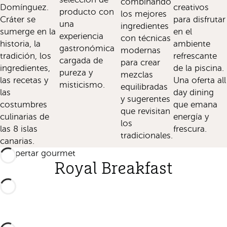
combinando
Domínguez.
creativos
producto con
los mejores
Cráter se
para disfrutar
una
ingredientes
sumerge en la
en el
experiencia
con técnicas
historia, la
ambiente
gastronómica
modernas
tradición, los
refrescante
cargada de
para crear
ingredientes,
de la piscina.
pureza y
mezclas
las recetas y
Una oferta all
misticismo.
equilibradas
las
day dining
y sugerentes
costumbres
que emana
que revisitan
culinarias de
energía y
los
las 8 islas
frescura.
tradicionales.
canarias.
Despertar gourmet
Royal Breakfast