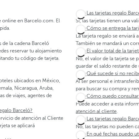
¿Las tarjetas regalo Bar
 online en Barcelo.com. El
Si, las tarjetas tienen una v
pida.
¿Cómo se entrega la tar
La tarjeta regalo se enviará 
es de la cadena Barceló
También se mandará un corre
des reservar tu alojamiento
¿El valor total de la tar
tando tu código de tarjeta.
No, el valor de la tarjeta s
guardar el saldo restante de
¿Qué sucede si no recibo
 hoteles ubicados en México,
Al ser personal e intransfer
emala, Nicaragua, Aruba,
para buscar su compra y rem
s de viajes, agentes de
¿Cómo puedo consultar el
Puede acceder a esta infor
egalo Barceló?
atención al cliente
.
vicio de atención al Cliente
¿Las tarjetas regalo Bar
rjeta se aplicará
No, las tarjetas no pueden c
¿En qué fechas puedo uti