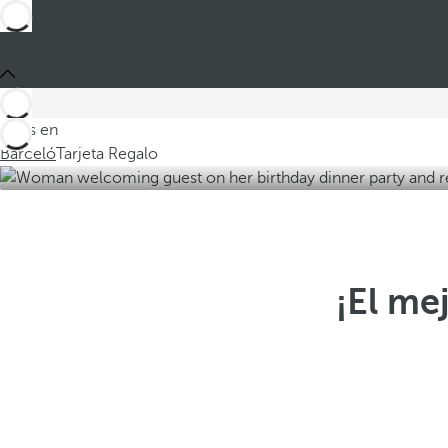
Estás en
Barceló
Tarjeta Regalo
¡El me