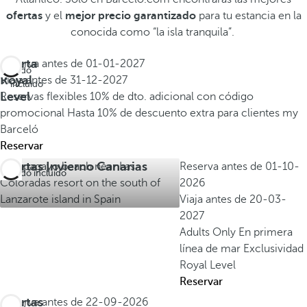
ofertas
y el
mejor precio garantizado
para tu estancia en la
conocida como “la isla tranquila”.
Oferta
Reserva antes de
01-01-2027
Todo
Royal
Viaja antes de
31-12-2027
incluido
Level
Reservas flexibles
10% de dto. adicional con código
promocional
Hasta 10% de descuento extra para clientes my
Barceló
Reservar
Ofertas Invierno Canarias
Reserva antes de
01-10-
Todo incluido
2026
Viaja antes de
20-03-
2027
Adults Only
En primera
línea de mar
Exclusividad
Royal Level
Reservar
Ofertas
Reserva antes de
22-09-2026