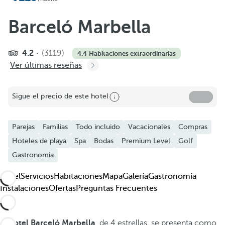
Añadir a favoritos
Ver más fotos y videos
Barceló Marbella
4.2
(3119)
4.4
·
Habitaciones extraordinarias
Ver últimas reseñas
Sigue el precio de este hotel
Parejas
Familias
Todo incluido
Vacacionales
Compras
Hoteles de playa
Spa
Bodas
Premium Level
Golf
Gastronomia
Hotel
Servicios
Habitaciones
Mapa
Galería
Gastronomía
Instalaciones
Ofertas
Preguntas Frecuentes
El
hotel Barceló Marbella
, de 4 estrellas, se presenta como