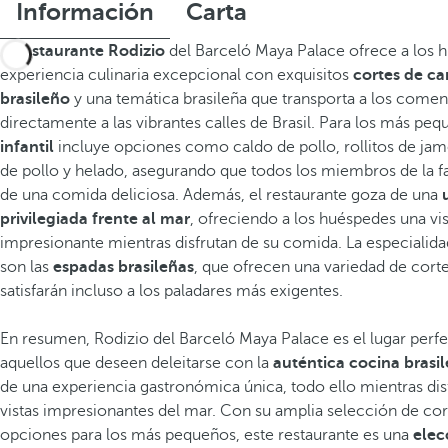
Información
Carta
El
restaurante Rodizio
del Barceló Maya Palace ofrece a los 
experiencia culinaria excepcional con exquisitos
cortes de car
brasileño
y una temática brasileña que transporta a los comen
directamente a las vibrantes calles de Brasil. Para los más peq
infantil
incluye opciones como caldo de pollo, rollitos de ja
de pollo y helado, asegurando que todos los miembros de la fa
de una comida deliciosa. Además, el restaurante goza de una
u
privilegiada frente al mar
, ofreciendo a los huéspedes una v
impresionante mientras disfrutan de su comida. La especialida
son las
espadas brasileñas
, que ofrecen una variedad de cort
satisfarán incluso a los paladares más exigentes.
En resumen, Rodizio del Barceló Maya Palace es el lugar perf
aquellos que deseen deleitarse con la
auténtica cocina brasi
de una experiencia gastronómica única, todo ello mientras dis
vistas impresionantes del mar. Con su amplia selección de cor
opciones para los más pequeños, este restaurante es una
elec