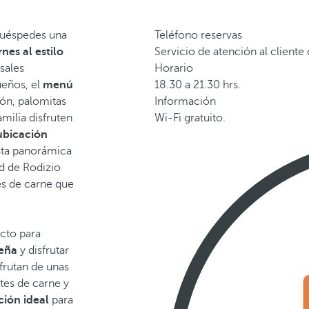
huéspedes una
Teléfono reservas
nes al estilo
Servicio de atención al cliente 
sales
Horario
ueños, el
menú
18.30 a 21.30 hrs.
món, palomitas
Información
milia disfruten
Wi-Fi gratuito.
bicación
ista panorámica
d de Rodizio
es de carne que
ecto para
leña
y disfrutar
frutan de unas
tes de carne y
ción ideal
para