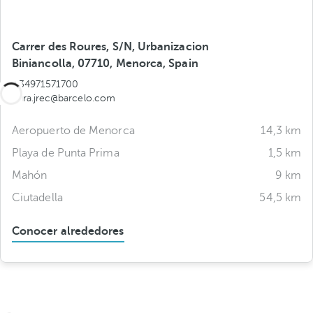
Carrer des Roures, S/N, Urbanizacion
Biniancolla, 07710, Menorca, Spain
+34971571700
nura.jrec@barcelo.com
Aeropuerto de Menorca
14,3 km
Playa de Punta Prima
1,5 km
Mahón
9 km
Ciutadella
54,5 km
Conocer alrededores