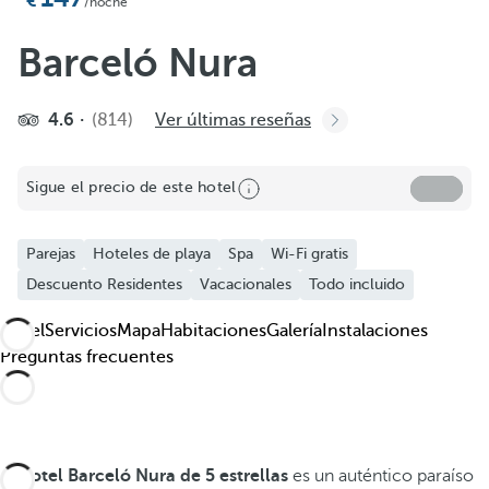
Añadir a favoritos
/noche
Ver más fotos y videos
Barceló Nura
4.6
(814)
Ver últimas reseñas
Sigue el precio de este hotel
Parejas
Hoteles de playa
Spa
Wi-Fi gratis
Descuento Residentes
Vacacionales
Todo incluido
Hotel
Servicios
Mapa
Habitaciones
Galería
Instalaciones
Preguntas frecuentes
El hotel Barceló Nura de 5 estrellas
es un auténtico paraíso