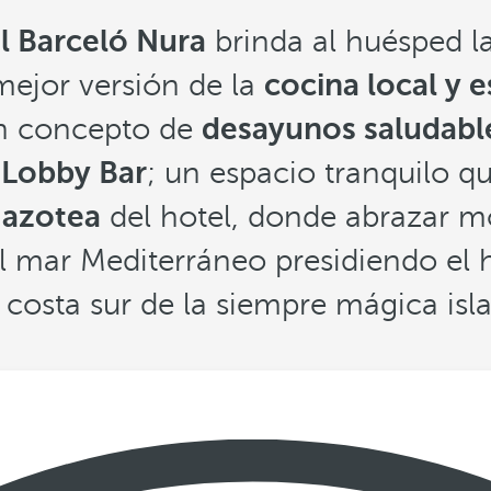
l Barceló Nura
brinda al huésped l
 mejor versión de la
cocina local y 
un concepto de
desayunos saludabl
n
Lobby Bar
; un espacio tranquilo q
 azotea
del hotel, donde abrazar m
el mar Mediterráneo presidiendo el 
 costa sur de la siempre mágica isl