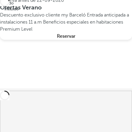
Reserva antes de
22-09-2026
Todo
Ofertas Verano
incluido
Descuento exclusivo cliente my Barceló
Entrada anticipada a
instalaciones 11 a.m
Beneficios especiales en habitaciones
Premium Level
Reservar