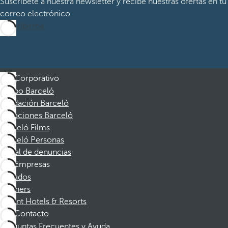
Suscríbete a nuestra newsletter y recibe nuestras ofertas en tu
correo electrónico
Suscribirme
Corporativo
Grupo Barceló
Fundación Barceló
Vacaciones Barceló
Barceló Films
Barceló Personas
Canal de denuncias
Empresas
Afiliados
Partners
Dorint Hotels & Resorts
Contacto
Preguntas Frecuentes y Ayuda