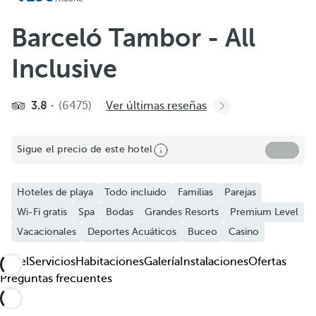
Añadir a favoritos
Ver más fotos y vídeos
Barceló Tambor - All
Inclusive
3.8
(6475)
Ver últimas reseñas
Sigue el precio de este hotel
Hoteles de playa
Todo incluido
Familias
Parejas
Wi-Fi gratis
Spa
Bodas
Grandes Resorts
Premium Level
Vacacionales
Deportes Acuáticos
Buceo
Casino
Hotel
Servicios
Habitaciones
Galería
Instalaciones
Ofertas
Preguntas frecuentes