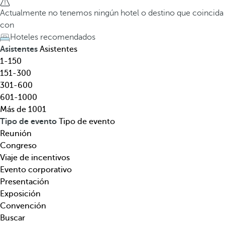
l
a
Actualmente no tenemos ningún hotel o destino que coincida
,
t
con
d
e
Hoteles recomendados
e
c
Asistentes
Asistentes
s
l
1-150
t
a
151-300
i
d
301-600
n
e
601-1000
o
f
Más de 1001
,
l
Tipo de evento
Tipo de evento
t
e
Reunión
e
c
Congreso
m
h
Viaje de incentivos
á
a
Evento corporativo
t
h
Presentación
i
a
Exposición
c
c
Convención
a
i
Buscar