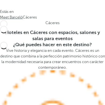
.
a
.
a
Estás en
.
b
Meet Barceló
Cáceres
a
Cáceres
j
o
Hoteles en Cáceres con espacios, salones y
,
salas para eventos
s
¿Qué puedes hacer en este destino?
e
Vive historia y elegancia en cada evento. Cáceres es un
a
destino que combina a la perfección patrimonio histórico con
b
la modernidad necesaria para crear encuentros con carácter
r
contemporáneo.
e
l
a
v
e
n
t