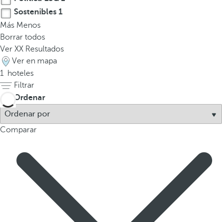
a
Sostenibles
1
p
Más
Menos
r
Borrar todos
i
Ver
XX
Resultados
m
Ver en mapa
e
1
hoteles
r
Filtrar
a
Ordenar
o
p
Comparar
c
i
ó
n
d
e
l
a