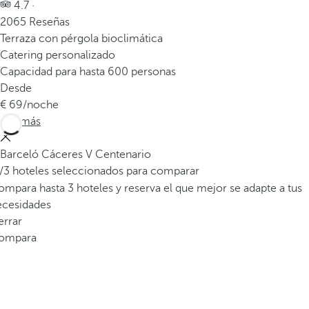
4.7 ·
2065 Reseñas
Terraza con pérgola bioclimática
Catering personalizado
Capacidad para hasta 600 personas
Desde
69
/noche
Ver más
Barceló Cáceres V Centenario
/3 hoteles seleccionados para comparar
mpara hasta 3 hoteles y reserva el que mejor se adapte a tus
ecesidades
errar
ompara