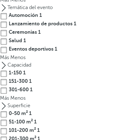
Más
Menos
l
Temática del evento
a
Automoción
1
t
Lanzamiento de productos
1
e
c
Ceremonias
1
l
Salud
1
a
Eventos deportivos
1
d
Más
Menos
e
Capacidad
f
1-150
1
l
151-300
1
e
301-600
1
c
Más
Menos
h
Superficie
a
0-50 m²
1
h
51-100 m²
1
a
c
101-200 m²
1
i
201-300 m²
1