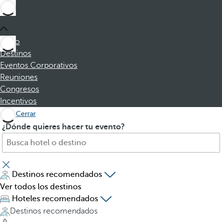
Inicio
Destinos
Eventos Corporativos
Reuniones
Congresos
Incentivos
Cerrar
B
A
¿Dónde quieres hacer tu evento?
u
l
s
p
c
u
a
l
Destinos recomendados
h
s
Ver todos los destinos
o
a
Hoteles recomendados
t
r
Destinos recomendados
e
l