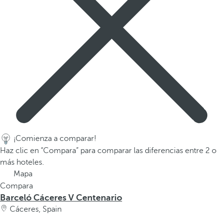
v
e
n
t
a
n
a
e
m
e
r
g
¡Comienza a comparar!
e
Haz clic en “Compara” para comparar las diferencias entre 2 o
n
más hoteles.
t
Mapa
e
Compara
.
Barceló Cáceres V Centenario
Cáceres, Spain