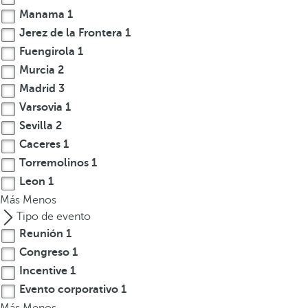
Manama
1
t
e
Jerez de la Frontera
1
r
Fuengirola
1
e
Murcia
2
s
Madrid
3
,
Varsovia
1
p
Sevilla
2
u
Caceres
1
e
Torremolinos
1
d
e
Leon
1
s
Más
Menos
p
Tipo de evento
u
Reunión
1
l
Congreso
1
s
Incentive
1
a
Evento corporativo
1
r