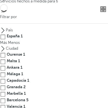
Servicios hechos a medida para ti
o
d
u
Filtrar por
c
i
País
r
España
1
t
Más
Menos
r
Ciudad
e
Ourense
1
s
Malta
1
o
m
Ankara
1
á
Málaga
1
s
Capadocia
1
c
Granada
2
a
Marbella
1
r
Barcelona
5
a
Valencia
1
c