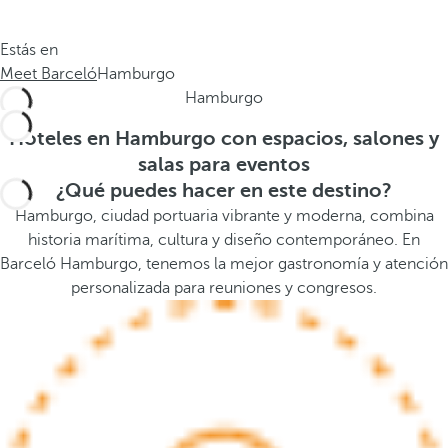
.
a
.
a
Estás en
.
b
Meet Barceló
Hamburgo
a
Hamburgo
j
o
Hoteles en Hamburgo con espacios, salones y
,
salas para eventos
s
¿Qué puedes hacer en este destino?
e
Hamburgo, ciudad portuaria vibrante y moderna, combina
a
historia marítima, cultura y diseño contemporáneo. En
b
Barceló Hamburgo, tenemos la mejor gastronomía y atención
r
personalizada para reuniones y congresos.
e
l
a
v
e
n
t