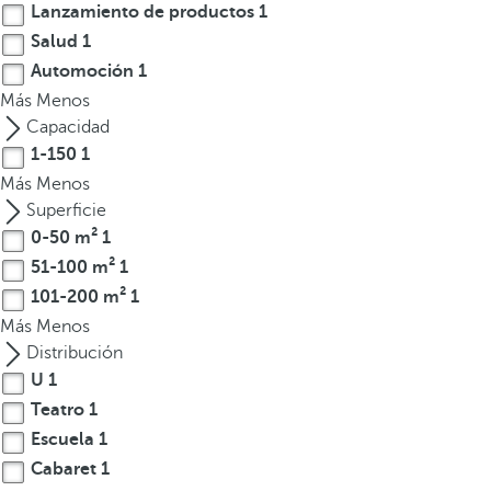
Lanzamiento de productos
1
t
Salud
1
e
Automoción
1
r
Más
Menos
e
Capacidad
s
1-150
1
,
p
Más
Menos
u
Superficie
e
0-50 m²
1
d
51-100 m²
1
e
101-200 m²
1
s
Más
Menos
p
Distribución
u
U
1
l
Teatro
1
s
Escuela
1
a
Cabaret
1
r