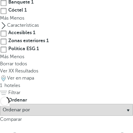
l
Banquete
1
a
Cóctel
1
t
Más
Menos
e
Características
c
Accesibles
1
l
Zonas exteriores
1
a
Política ESG
1
d
Más
Menos
e
Borrar todos
f
Ver
XX
Resultados
l
Ver en mapa
e
1
hoteles
c
Filtrar
h
Ordenar
a
h
a
Comparar
c
i