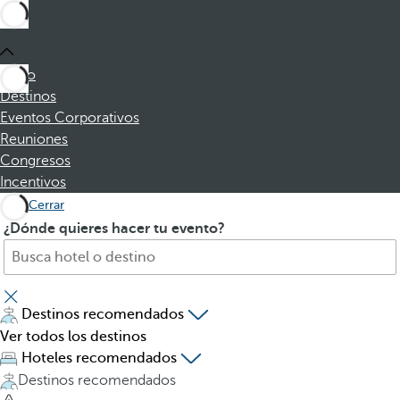
Inicio
Destinos
Eventos Corporativos
Reuniones
Congresos
Incentivos
Cerrar
B
A
¿Dónde quieres hacer tu evento?
u
l
s
p
c
u
a
l
Destinos recomendados
h
s
Ver todos los destinos
o
a
Hoteles recomendados
t
r
Destinos recomendados
e
l