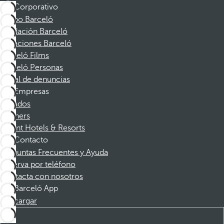
Corporativo
Grupo Barceló
Fundación Barceló
Vacaciones Barceló
Barceló Films
Barceló Personas
Canal de denuncias
Empresas
Afiliados
Partners
Dorint Hotels & Resorts
Contacto
Preguntas Frecuentes y Ayuda
Reserva por teléfono
Contacta con nosotros
Barceló App
Descargar