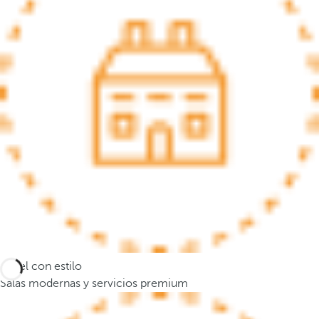
s
e
m
u
e
v
e
a
l
a
p
r
i
m
e
Hotel con estilo
r
Salas modernas y servicios premium
a
o