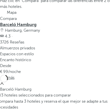
Haz clic en “Compara” para comparar las diferencias entre 2 o
a
más hoteles.
p
Mapa
r
Compara
i
Barceló Hamburg
m
Hamburg, Germany
e
4.3 ·
r
3726 Reseñas
a
Almuerzos privados
o
Espacios con estilo
p
Encanto histórico
c
Desde
i
99
/noche
ó
Ver más
n
d
Barceló Hamburg
e
/3 hoteles seleccionados para comparar
l
mpara hasta 3 hoteles y reserva el que mejor se adapte a tus
a
ecesidades