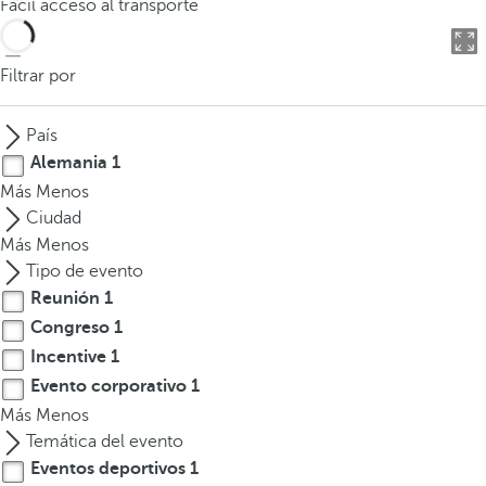
Fácil acceso al transporte
o
d
u
Filtrar por
c
i
País
r
Alemania
1
t
Más
Menos
r
Ciudad
e
Más
Menos
s
Tipo de evento
o
Reunión
1
m
Congreso
1
á
s
Incentive
1
c
Evento corporativo
1
a
Más
Menos
r
Temática del evento
a
Eventos deportivos
1
c