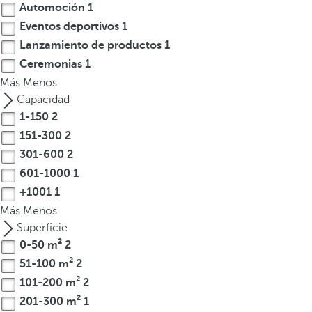
Automoción
1
t
Eventos deportivos
1
e
Lanzamiento de productos
1
r
Ceremonias
1
e
Más
s
Menos
,
Capacidad
p
1-150
2
u
151-300
2
e
301-600
2
d
601-1000
1
e
+1001
1
s
Más
Menos
p
Superficie
u
0-50 m²
2
l
51-100 m²
2
s
101-200 m²
2
a
r
201-300 m²
1