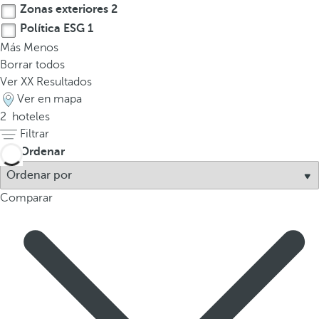
Zonas exteriores
2
a
a
Política ESG
1
b
Más
Menos
a
Borrar todos
j
Ver
XX
Resultados
o
Ver en mapa
p
2
hoteles
a
Filtrar
r
Ordenar
a
n
Comparar
a
v
e
g
a
r
a
l