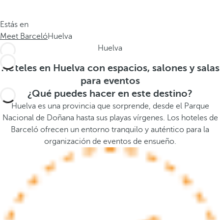
.
a
.
a
Estás en
.
b
Meet Barceló
Huelva
a
Huelva
j
o
Hoteles en Huelva con espacios, salones y salas
,
para eventos
s
¿Qué puedes hacer en este destino?
e
Huelva es una provincia que sorprende, desde el Parque
a
Nacional de Doñana hasta sus playas vírgenes. Los hoteles de
b
Barceló ofrecen un entorno tranquilo y auténtico para la
r
organización de eventos de ensueño.
e
l
a
v
e
n
t