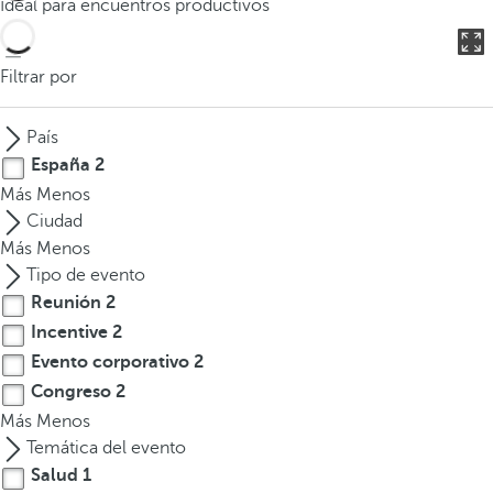
Ideal para encuentros productivos
o
d
u
Filtrar por
c
i
País
r
España
2
t
Más
Menos
r
Ciudad
e
Más
Menos
s
Tipo de evento
o
Reunión
2
m
Incentive
2
á
s
Evento corporativo
2
c
Congreso
2
a
Más
Menos
r
Temática del evento
a
Salud
1
c