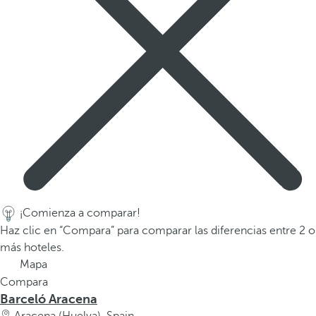
a
p
r
i
m
e
r
a
o
p
c
i
¡Comienza a comparar!
ó
Haz clic en “Compara” para comparar las diferencias entre 2 o
n
más hoteles.
d
Mapa
e
Compara
l
Barceló Aracena
a