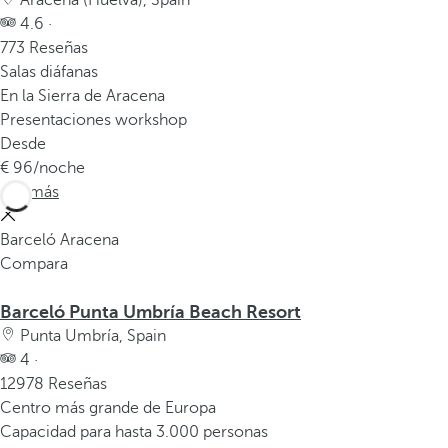
Aracena (Huelva), Spain
v
4.6 ·
e
773 Reseñas
n
Salas diáfanas
t
En la Sierra de Aracena
a
Presentaciones workshop
n
Desde
a
96
/noche
e
Ver más
m
e
Barceló Aracena
r
Compara
g
e
Barceló Punta Umbría Beach Resort
n
Punta Umbría, Spain
t
4 ·
e
12978 Reseñas
.
Centro más grande de Europa
Capacidad para hasta 3.000 personas