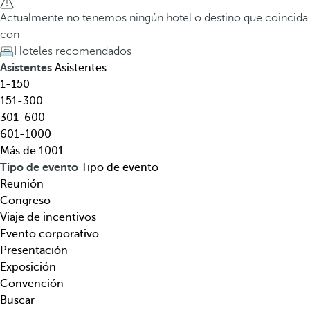
l
a
Actualmente no tenemos ningún hotel o destino que coincida
,
t
con
d
e
Hoteles recomendados
e
c
Asistentes
Asistentes
s
l
1-150
t
a
151-300
i
d
301-600
n
e
601-1000
o
f
Más de 1001
,
l
Tipo de evento
Tipo de evento
t
e
Reunión
e
c
Congreso
m
h
Viaje de incentivos
á
a
Evento corporativo
t
h
Presentación
i
a
Exposición
c
c
Convención
a
i
Buscar