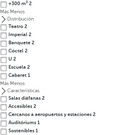
l
+300 m²
2
a
Más
Menos
t
Distribución
e
Teatro
2
c
Imperial
2
l
Banquete
2
a
Cóctel
2
d
U
2
e
f
Escuela
2
l
Cabaret
1
e
Más
Menos
c
Características
h
Salas diáfanas
2
a
Accesibles
2
h
Cercanos a aeropuertos y estaciones
2
a
Auditóriums
1
c
Sostenibles
1
i