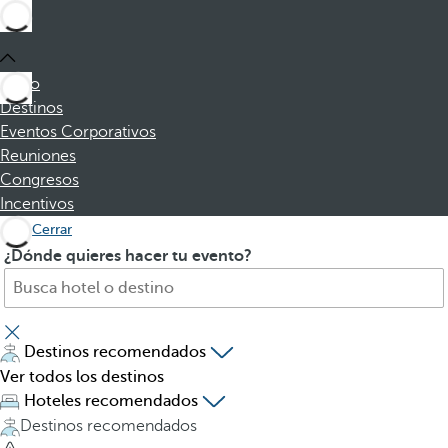
Inicio
Destinos
Eventos Corporativos
Reuniones
Congresos
Incentivos
Cerrar
B
A
¿Dónde quieres hacer tu evento?
u
l
s
p
c
u
a
l
Destinos recomendados
h
s
Ver todos los destinos
o
a
Hoteles recomendados
t
r
Destinos recomendados
e
l