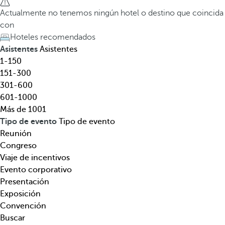
l
a
Actualmente no tenemos ningún hotel o destino que coincida
,
t
con
d
e
Hoteles recomendados
e
c
Asistentes
Asistentes
s
l
1-150
t
a
151-300
i
d
301-600
n
e
601-1000
o
f
Más de 1001
,
l
Tipo de evento
Tipo de evento
t
e
Reunión
e
c
Congreso
m
h
Viaje de incentivos
á
a
Evento corporativo
t
h
Presentación
i
a
Exposición
c
c
Convención
a
i
Buscar