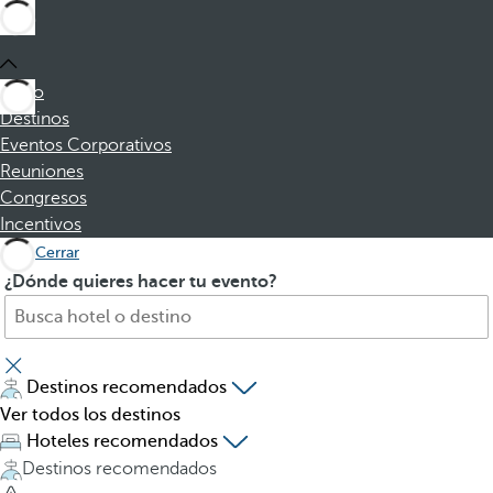
Inicio
Destinos
Eventos Corporativos
Reuniones
Congresos
Incentivos
Cerrar
B
A
¿Dónde quieres hacer tu evento?
u
l
s
p
c
u
a
l
Destinos recomendados
h
s
Ver todos los destinos
o
a
Hoteles recomendados
t
r
Destinos recomendados
e
l