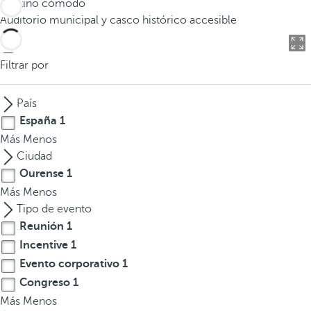
Destino cómodo
o
Auditorio municipal y casco histórico accesible
d
u
c
Filtrar por
i
r
País
t
España
1
r
Más
Menos
e
Ciudad
s
Ourense
1
o
Más
Menos
m
Tipo de evento
á
Reunión
1
s
c
Incentive
1
a
Evento corporativo
1
r
Congreso
1
a
Más
Menos
c