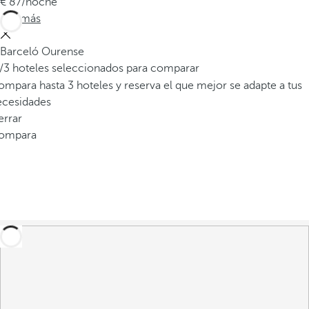
87
/noche
v
Ver más
e
n
Barceló Ourense
t
/3 hoteles seleccionados para comparar
a
mpara hasta 3 hoteles y reserva el que mejor se adapte a tus
n
ecesidades
a
errar
e
ompara
m
e
r
g
e
n
t
e
.