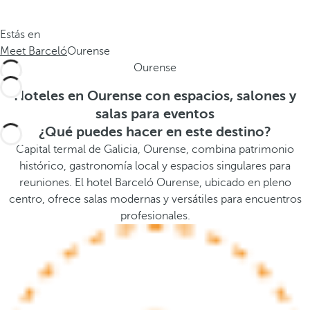
.
a
.
a
Estás en
.
b
Meet Barceló
Ourense
a
Ourense
j
o
Hoteles en Ourense con espacios, salones y
,
salas para eventos
s
¿Qué puedes hacer en este destino?
e
Capital termal de Galicia, Ourense, combina patrimonio
a
histórico, gastronomía local y espacios singulares para
b
reuniones. El hotel Barceló Ourense, ubicado en pleno
r
centro, ofrece salas modernas y versátiles para encuentros
e
profesionales.
l
a
v
e
n
t