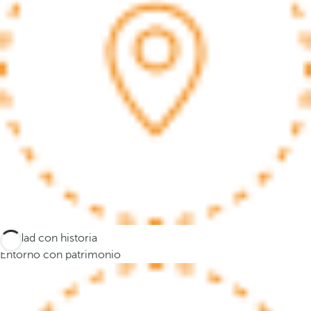
a
n
a
e
m
e
r
g
e
n
t
e
y
e
Ciudad con historia
l
Entorno con patrimonio
f
o
c
o