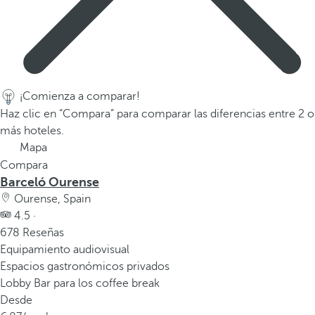
a
p
r
i
m
¡Comienza a comparar!
e
Haz clic en “Compara” para comparar las diferencias entre 2 o
r
más hoteles.
a
Mapa
o
Compara
p
Barceló Ourense
c
Ourense, Spain
i
4.5 ·
ó
678 Reseñas
n
Equipamiento audiovisual
d
Espacios gastronómicos privados
e
Lobby Bar para los coffee break
l
Desde
a