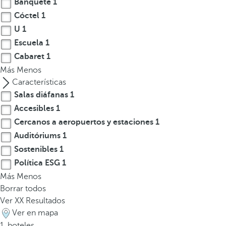
Banquete
1
l
a
Cóctel
1
t
U
1
e
Escuela
1
c
Cabaret
1
l
Más
Menos
a
Características
d
Salas diáfanas
1
e
Accesibles
1
f
Cercanos a aeropuertos y estaciones
1
l
Auditóriums
1
e
c
Sostenibles
1
h
Política ESG
1
a
Más
Menos
h
Borrar todos
a
Ver
XX
Resultados
c
Ver en mapa
i
1
hoteles