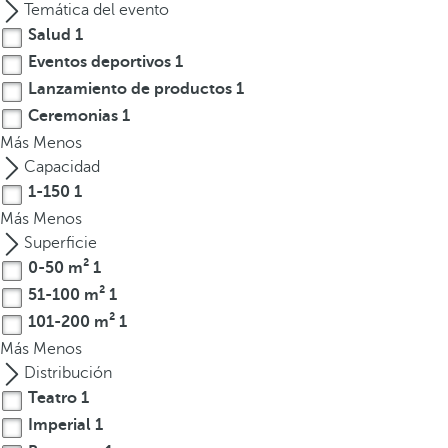
Temática del evento
t
Salud
1
e
Eventos deportivos
1
r
Lanzamiento de productos
1
e
Ceremonias
1
s
Más
,
Menos
p
Capacidad
u
1-150
1
e
Más
Menos
d
Superficie
e
0-50 m²
1
s
51-100 m²
1
p
101-200 m²
1
u
Más
Menos
l
Distribución
s
Teatro
1
a
Imperial
1
r