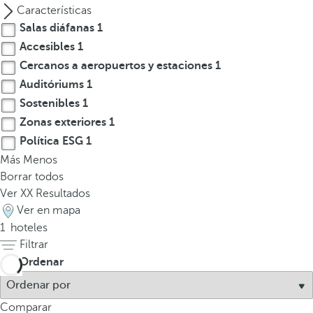
a
Características
a
Salas diáfanas
1
b
Accesibles
1
a
Cercanos a aeropuertos y estaciones
1
j
Auditóriums
1
o
Sostenibles
1
p
Zonas exteriores
1
a
Política ESG
1
r
Más
Menos
a
Borrar todos
n
Ver
XX
Resultados
a
Ver en mapa
v
1
hoteles
e
Filtrar
g
a
Ordenar
r
a
Comparar
l