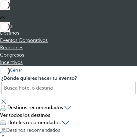
Inicio
Destinos
Eventos Corporativos
Reuniones
Congresos
Incentivos
Cerrar
B
A
¿Dónde quieres hacer tu evento?
u
l
s
p
c
u
a
l
Destinos recomendados
h
s
Ver todos los destinos
o
a
Hoteles recomendados
t
r
Destinos recomendados
e
l