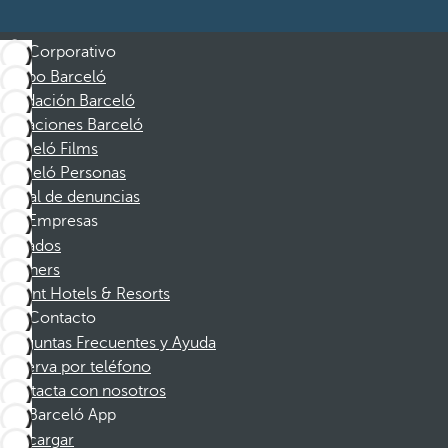
Corporativo
Grupo Barceló
Fundación Barceló
Vacaciones Barceló
Barceló Films
Barceló Personas
Canal de denuncias
Empresas
Afiliados
Partners
Dorint Hotels & Resorts
Contacto
Preguntas Frecuentes y Ayuda
Reserva por teléfono
Contacta con nosotros
Barceló App
Descargar