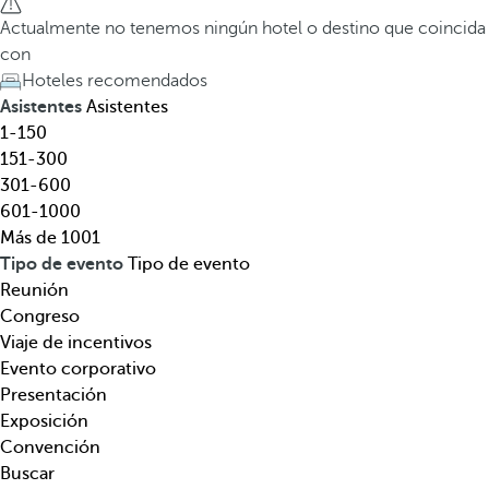
l
a
Actualmente no tenemos ningún hotel o destino que coincida
,
t
con
d
e
Hoteles recomendados
e
c
Asistentes
Asistentes
s
l
1-150
t
a
151-300
i
d
301-600
n
e
601-1000
o
f
Más de 1001
,
l
Tipo de evento
Tipo de evento
t
e
Reunión
e
c
Congreso
m
h
Viaje de incentivos
á
a
Evento corporativo
t
h
Presentación
i
a
Exposición
c
c
Convención
a
i
Buscar