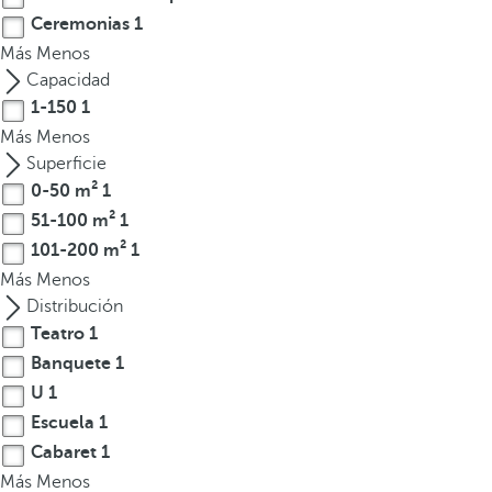
l
Ceremonias
1
a
Más
Menos
t
Capacidad
e
1-150
1
c
Más
Menos
l
Superficie
a
0-50 m²
1
d
e
51-100 m²
1
f
101-200 m²
1
l
Más
Menos
e
Distribución
c
Teatro
1
h
Banquete
1
a
U
1
h
Escuela
1
a
Cabaret
1
c
Más
i
Menos