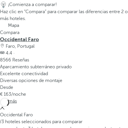
v
¡Comienza a comparar!
e
Haz clic en “Compara” para comparar las diferencias entre 2 o
n
más hoteles.
t
Mapa
a
Compara
n
Occidental Faro
a
Faro, Portugal
e
4.4 ·
m
8566 Reseñas
e
Aparcamiento subterráneo privado
r
Excelente conectividad
g
Diversas opciones de montaje
e
Desde
n
163
/noche
t
Ver más
e
.
Occidental Faro
/3 hoteles seleccionados para comparar