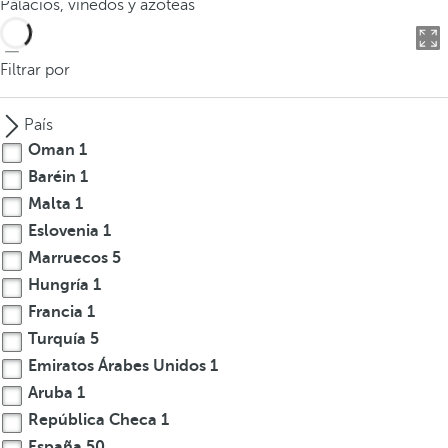
Palacios, viñedos y azoteas
o
d
u
Filtrar por
c
i
País
r
Oman
1
t
Baréin
1
r
Malta
1
e
s
Eslovenia
1
o
Marruecos
5
m
Hungría
1
á
Francia
1
s
Turquía
5
c
Emiratos Árabes Unidos
1
a
Aruba
1
r
República Checa
1
a
c
España
50