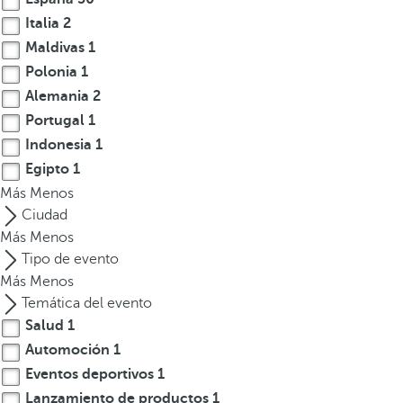
t
Italia
2
e
Maldivas
1
r
Polonia
1
e
Alemania
2
s
Portugal
1
,
Indonesia
1
p
Egipto
1
u
Más
e
Menos
d
Ciudad
e
Más
Menos
s
Tipo de evento
p
Más
Menos
u
Temática del evento
l
Salud
1
s
Automoción
1
a
Eventos deportivos
1
r
Lanzamiento de productos
1