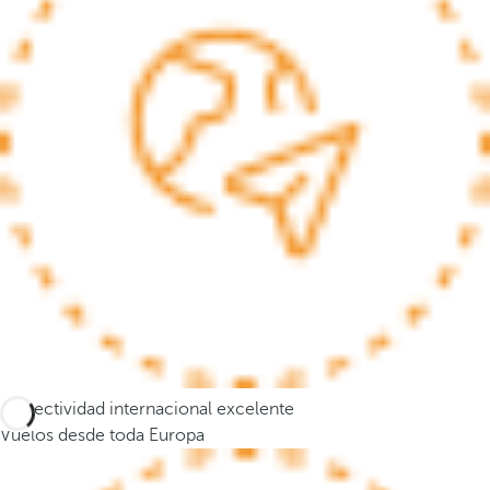
s
e
m
u
e
v
e
a
l
a
p
r
i
m
e
Conectividad internacional excelente
r
Vuelos desde toda Europa
a
o