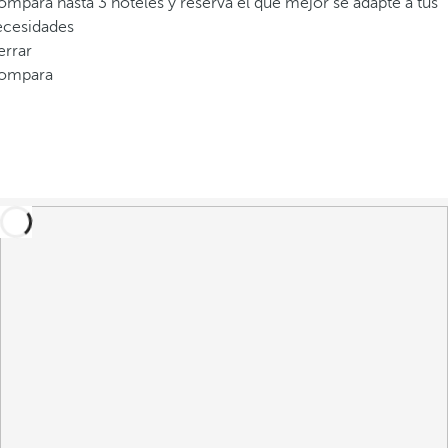
mpara hasta 3 hoteles y reserva el que mejor se adapte a tus
ecesidades
errar
ompara