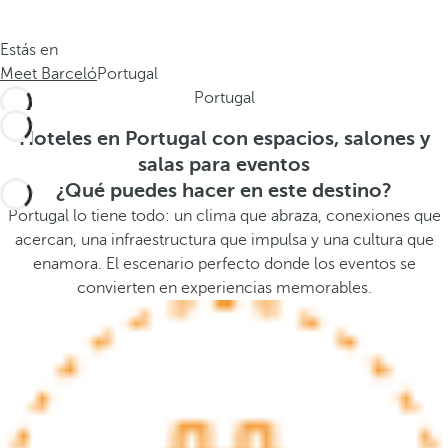
.
a
.
a
Estás en
.
b
Meet Barceló
Portugal
a
Portugal
j
o
Hoteles en Portugal con espacios, salones y
,
salas para eventos
s
¿Qué puedes hacer en este destino?
e
Portugal lo tiene todo: un clima que abraza, conexiones que
a
acercan, una infraestructura que impulsa y una cultura que
b
enamora. El escenario perfecto donde los eventos se
r
convierten en experiencias memorables.
e
l
a
v
e
n
t