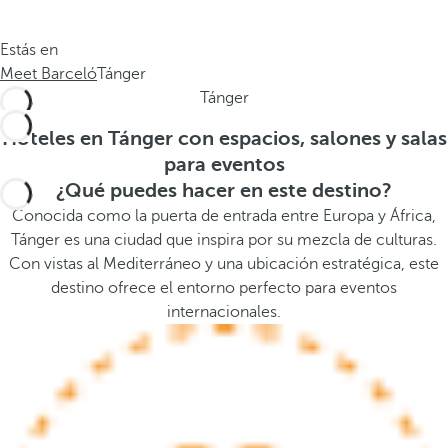
.
a
.
a
Estás en
.
b
Meet Barceló
Tánger
a
Tánger
j
o
Hoteles en Tánger con espacios, salones y salas
,
para eventos
s
¿Qué puedes hacer en este destino?
e
Conocida como la puerta de entrada entre Europa y África,
a
Tánger es una ciudad que inspira por su mezcla de culturas.
b
Con vistas al Mediterráneo y una ubicación estratégica, este
r
destino ofrece el entorno perfecto para eventos
e
internacionales.
l
a
v
e
n
t