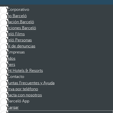
Corporativo
Grupo Barceló
Fundación Barceló
Vacaciones Barceló
Barceló Films
Barceló Personas
Canal de denuncias
Empresas
Afiliados
Partners
Dorint Hotels & Resorts
Contacto
Preguntas Frecuentes y Ayuda
Reserva por teléfono
Contacta con nosotros
Barceló App
Descargar