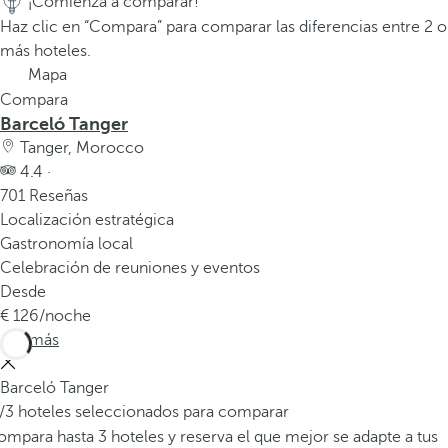
¡Comienza a comparar!
a
Haz clic en “Compara” para comparar las diferencias entre 2 o
p
más hoteles.
r
Mapa
i
Compara
m
Barceló Tanger
e
Tanger, Morocco
r
4.4 ·
a
701 Reseñas
o
Localización estratégica
p
Gastronomía local
c
Celebración de reuniones y eventos
i
Desde
ó
126
/noche
n
Ver más
d
e
Barceló Tanger
l
/3 hoteles seleccionados para comparar
a
mpara hasta 3 hoteles y reserva el que mejor se adapte a tus