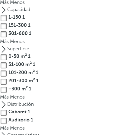
Más
Menos
t
Capacidad
e
1-150
1
r
151-300
1
e
301-600
1
s
Más
Menos
,
Superficie
p
0-50 m²
1
u
51-100 m²
1
e
d
101-200 m²
1
e
201-300 m²
1
s
+300 m²
1
p
Más
Menos
u
Distribución
l
Cabaret
1
s
Auditorio
1
a
Más
Menos
r