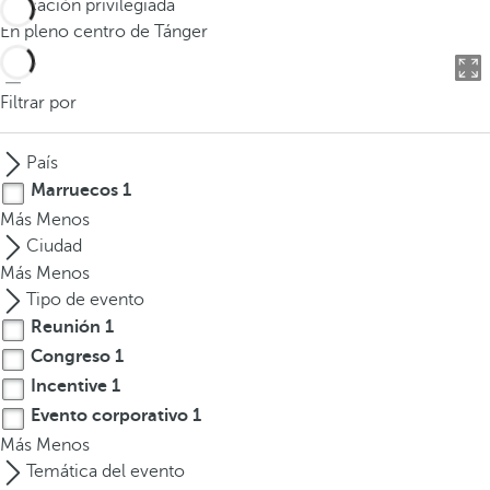
Ubicación privilegiada
o
En pleno centro de Tánger
d
u
c
Filtrar por
i
r
País
t
Marruecos
1
r
Más
Menos
e
Ciudad
s
Más
Menos
o
Tipo de evento
m
Reunión
1
á
Congreso
1
s
c
Incentive
1
a
Evento corporativo
1
r
Más
Menos
a
Temática del evento
c