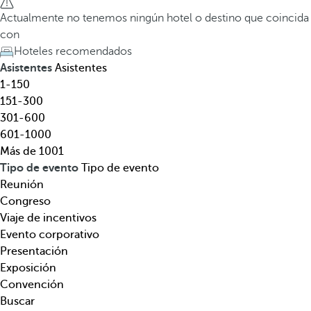
l
a
Actualmente no tenemos ningún hotel o destino que coincida
,
t
con
d
e
Hoteles recomendados
e
c
Asistentes
Asistentes
s
l
1-150
t
a
151-300
i
d
301-600
n
e
601-1000
o
f
Más de 1001
,
l
Tipo de evento
Tipo de evento
t
e
Reunión
e
c
Congreso
m
h
Viaje de incentivos
á
a
Evento corporativo
t
h
Presentación
i
a
Exposición
c
c
Convención
a
i
Buscar