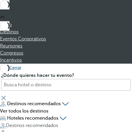
Inicio
Destinos
Eventos Corporativos
Reuniones
Congresos
Incentivos
Cerrar
B
A
¿Dónde quieres hacer tu evento?
u
l
s
p
c
u
a
l
Destinos recomendados
h
s
Ver todos los destinos
o
a
Hoteles recomendados
t
r
Destinos recomendados
e
l