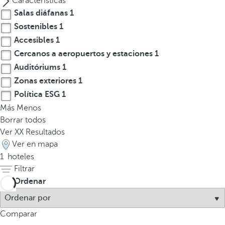
Características
l
Salas diáfanas
1
a
Sostenibles
1
t
e
Accesibles
1
c
Cercanos a aeropuertos y estaciones
1
l
Auditóriums
1
a
Zonas exteriores
1
d
Política ESG
1
e
Más
Menos
f
Borrar todos
l
Ver
XX
Resultados
e
Ver en mapa
c
1
hoteles
h
Filtrar
a
Ordenar
h
a
c
Comparar
i