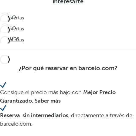
interesarte
VIVE LO
Ver ofertas
INESPERADO
VIVE LO
Ver ofertas
Viaja más
INESPERADO
allá
¡ÚLTIMOS
Ver ofertas
Viaja más
DÍAS!
allá
No te
quedes
¿Por qué reservar en barcelo.com?
sin
verano
Consigue el precio más bajo con
Mejor Precio
Garantizado.
Saber más
Reserva sin intermediarios
, directamente a través de
barcelo.com.