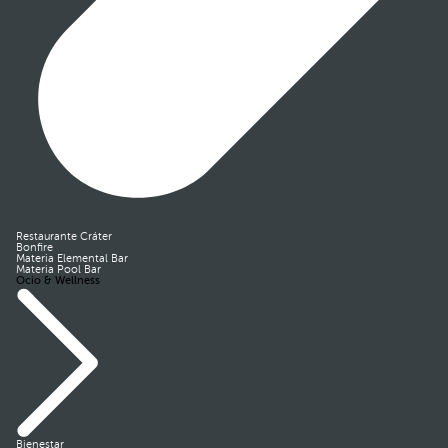
Restaurante Cráter
Bonfire
Materia Elemental Bar
Materia Pool Bar
Ocio & Wellness
Bienestar