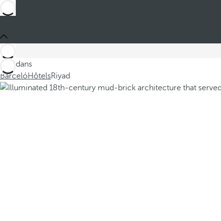
Ces dans
Barceló
Hôtels
Riyad