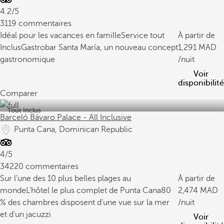
4.2/5
3119 commentaires
Idéal pour les vacances en famille
Service tout
À partir de
Inclus
Gastrobar Santa María, un nouveau concept
1,291
gastronomique
/nuit
Voir
disponibilité
Comparer
Tout Inclus
Barceló Bávaro Palace - All Inclusive
Punta Cana, Dominican Republic
4/5
34220 commentaires
Sur l’une des 10 plus belles plages au
À partir de
monde
L’hôtel le plus complet de Punta Cana
80
2,474
% des chambres disposent d'une vue sur la mer
/nuit
et d'un jacuzzi
Voir