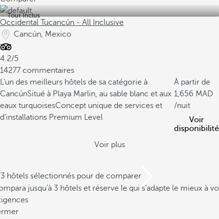
Tout Inclus
Occidental Tucancún - All Inclusive
Cancún, Mexico
4.2/5
14277 commentaires
L’un des meilleurs hôtels de sa catégorie à
À partir de
Cancún
Situé à Playa Marlin, au sable blanc et aux
1,656
eaux turquoises
Concept unique de services et
/nuit
d’installations Premium Level
Voir
disponibilité
Voir plus
/3 hôtels sélectionnés pour de comparer
mpara jusqu’à 3 hôtels et réserve le qui s’adapte le mieux à vo
xigences
ermer