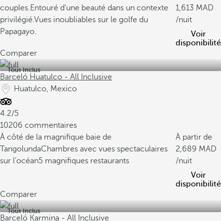
couples.
Entouré d'une beauté dans un contexte
1,613
privilégié.
Vues inoubliables sur le golfe du
/nuit
Papagayo.
Voir
disponibilité
Comparer
Tout Inclus
Barceló Huatulco - All Inclusive
Huatulco, Mexico
4.2/5
10206 commentaires
À côté de la magnifique baie de
À partir de
Tangolunda
Chambres avec vues spectaculaires
2,689
sur l’océan
5 magnifiques restaurants
/nuit
Voir
disponibilité
Comparer
Tout Inclus
Barceló Karmina - All Inclusive