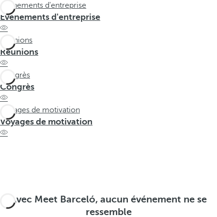
t
Évènements d'entreprise
h
Évènements d'entreprise
e
f
Réunions
i
Réunions
r
s
Congrès
t
Congrès
o
p
Voyages de motivation
t
Voyages de motivation
i
o
n
o
n
t
Avec Meet Barceló, aucun événement ne se
h
ressemble
e