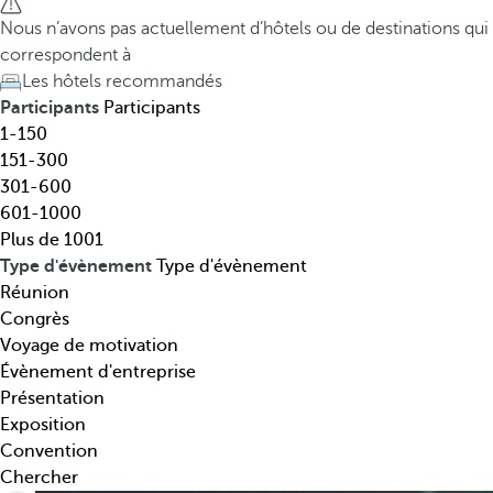
t
h
Nous n’avons pas actuellement d’hôtels ou de destinations qui
i
e
correspondent à
n
d
Les hôtels recommandés
a
o
Participants
Participants
t
w
1-150
i
n
151-300
o
a
301-600
n
r
601-1000
,
r
Plus de 1001
t
o
Type d'évènement
Type d'évènement
h
w
Réunion
é
k
Congrès
m
e
Voyage de motivation
a
y
Évènement d'entreprise
t
o
Présentation
i
p
Exposition
q
e
Convention
u
n
Chercher