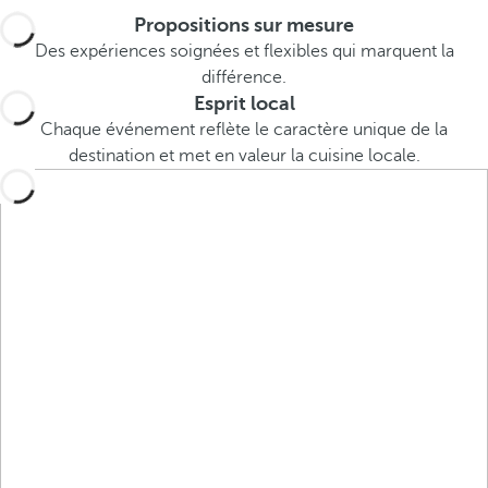
e
Propositions sur mesure
o
Des expériences soignées et flexibles qui marquent la
r
différence.
m
Esprit local
o
Chaque événement reflète le caractère unique de la
r
destination et met en valeur la cuisine locale.
e
c
h
a
r
a
c
t
e
r
s
,
y