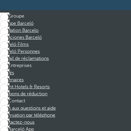
Groupe
Groupe Barceló
Fondation Barcelo
Vacaciones Barceló
Barceló Films
Barceló Personnes
Portail de réclamations
Entreprises
Affiliés
Partenaires
Dorint Hotels & Resorts
Coupons de réduction
Contact
Foire aux questions et aide
Réservation par téléphone
Contactez-nous
Barceló App