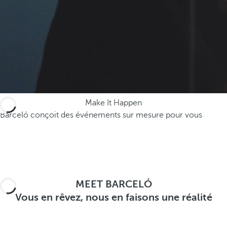
.
A
f
t
e
r
e
n
Make It Happen
t
Barceló conçoit des événements sur mesure pour vous
e
r
i
n
g
t
MEET BARCELÓ
h
Vous en rêvez, nous en faisons une réalité
r
e