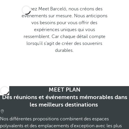
p
Chez Meet Barceló, nous créons des
o
évènements sur mesure. Nous anticipons
p
vos besoins pour vous offrir des
u
expériences uniques qui vous
p
ressemblent. Car chaque détail compte
.
lorsqu'il s'agit de créer des souvenirs
durables.
MEET PLAN
Des réunions et événements mémorables dans
les meilleurs destinations
Nos différentes propositions combinent des espaces
polyvalents et des emplacements d'exception avec les plus