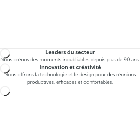
o
u
c
a
n
p
r
Leaders du secteur
e
Nous créons des moments inoubliables depuis plus de 90 ans.
s
Innovation et créativité
s
Nous offrons la technologie et le design pour des réunions
t
productives, efficaces et confortables.
h
e
d
o
w
n
a
r