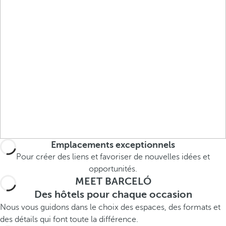
r
o
w
k
e
y
t
o
n
a
v
Emplacements exceptionnels
i
g
Pour créer des liens et favoriser de nouvelles idées et
a
opportunités.
MEET BARCELÓ
t
e
Des hôtels pour chaque occasion
t
Nous vous guidons dans le choix des espaces, des formats et
o
des détails qui font toute la différence.