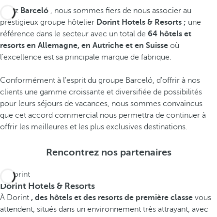
Chez
Barceló
, nous sommes fiers de nous associer au
prestigieux groupe hôtelier
Dorint Hotels & Resorts ;
une
référence dans le secteur avec un total de
64 hôtels et
resorts en Allemagne, en Autriche et en Suisse
où
l'excellence est sa principale marque de fabrique.
A
Conformément à l'esprit du groupe Barceló, d'offrir à nos
l
A
clients une gamme croissante et diversifiée de possibilités
l
u
pour leurs séjours de vacances, nous sommes convaincus
e
t
S
que cet accord commercial nous permettra de continuer à
m
r
u
offrir les meilleures et les plus exclusives destinations.
a
i
i
Rencontrez nos partenaires
g
c
s
n
h
s
e
e
e
Dorint Hotels & Resorts
V
V
V
À Dorint
, des hôtels et des resorts de première classe
vous
o
o
o
attendent, situés dans un environnement très attrayant, avec
i
i
i