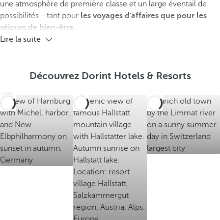
une atmosphère de première classe et un large éventail de
r
r
r
possibilités - tant pour
les voyages d'affaires que pour les
h
h
h
séjours de bien-être.
ô
ô
ô
Lire la suite
t
t
t
e
e
e
l
l
l
Découvrez Dorint Hotels & Resorts
s
s
s