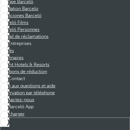
Groupe Barceló
Fondation Barcelo
Vacaciones Barceló
Barceló Films
Barceló Personnes
Portail de réclamations
Entreprises
Affiliés
Partenaires
Dorint Hotels & Resorts
Coupons de réduction
Contact
Foire aux questions et aide
Réservation par téléphone
Contactez-nous
Barceló App
Télécharger