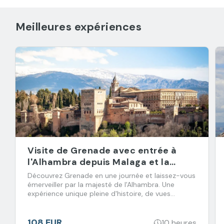
Meilleures expériences
Visite de Grenade avec entrée à
l'Alhambra depuis Malaga et la
Costa del Sol
Découvrez Grenade en une journée et laissez-vous
émerveiller par la majesté de l'Alhambra. Une
expérience unique pleine d'histoire, de vues
incroyables et de saveurs à ne pas manquer !
108 EUR
10 heures