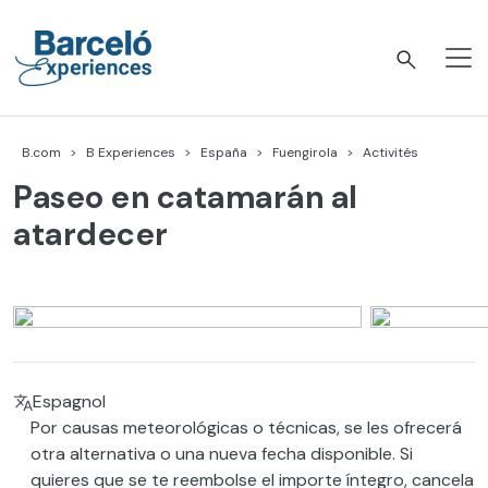
Accéder
au
contenu
Barceló Experiences
B.com
B Experiences
España
Fuengirola
Activités
Paseo en catamarán al
atardecer
Espagnol
Por causas meteorológicas o técnicas, se les ofrecerá
otra alternativa o una nueva fecha disponible. Si
quieres que se te reembolse el importe íntegro, cancela