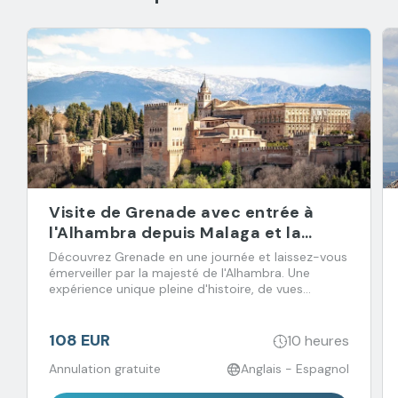
Visite de Grenade avec entrée à
l'Alhambra depuis Malaga et la
Costa del Sol
Découvrez Grenade en une journée et laissez-vous
émerveiller par la majesté de l'Alhambra. Une
expérience unique pleine d'histoire, de vues
incroyables et de saveurs à ne pas manquer !
108 EUR
10 heures
Annulation gratuite
Anglais - Espagnol