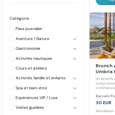
Catégorie
Pass journalier
Aventure / Nature
Gastronomie
Activités nautiques
Brunch 
Cours et ateliers
Umbría 
Activités famille et enfants
Un brunch c
conçu pour
Spa et bien-être
commencer 
saveur et 
Barceló P
Expériences VIP / Luxe
30 EUR
Visites guidées
Annulation 