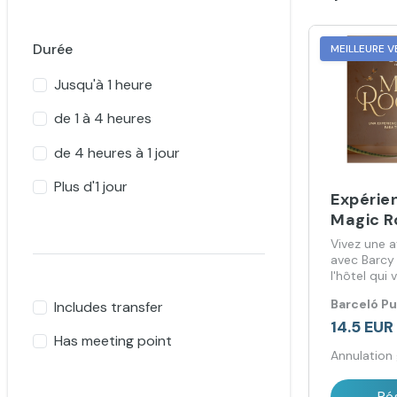
Durée
MEILLEURE V
Jusqu'à 1 heure
de 1 à 4 heures
de 4 heures à 1 jour
Plus d'1 jour
Expérie
Magic 
Vivez une a
avec Barcy
l'hôtel qui 
préhistoire
Barceló P
Includes transfer
14.5 EUR
Has meeting point
Annulation 
Ré