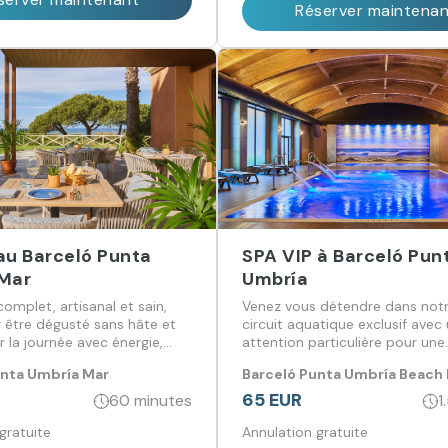
Réserver maintena
au Barceló Punta
SPA VIP à Barceló Pun
Mar
Umbría
omplet, artisanal et sain,
Venez vous détendre dans notr
 être dégusté sans hâte et
circuit aquatique exclusif avec
la journée avec énergie,
attention particulière pour une
bonne ambiance.
expérience de relaxation totale
unta Umbría Mar
Barceló Punta Umbría Beach
65 EUR
60 minutes
1
gratuite
Annulation gratuite