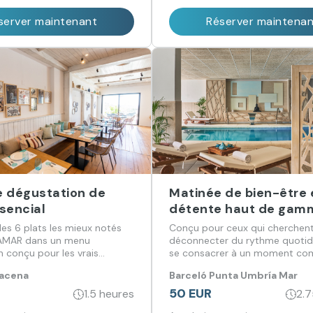
server maintenant
Réserver maintena
 dégustation de
Matinée de bien-être 
sencial
détente haut de gam
es 6 plats les mieux notés
Conçu pour ceux qui cherchent
AMAR dans un menu
déconnecter du rythme quotidi
 conçu pour les vrais
se consacrer à un moment co
e bonne cuisine.
soin personnel, alliant gastron
racena
Barceló Punta Umbría Mar
et massage dans un environn
privilégié.
50 EUR
1.5 heures
2.7