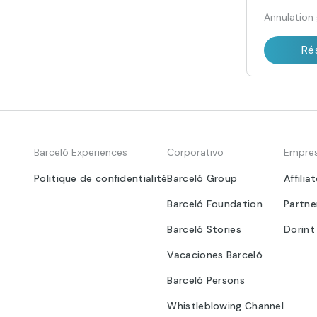
Annulation 
Ré
Barceló Experiences
Corporativo
Empre
Politique de confidentialité
Barceló Group
Affilia
Barceló Foundation
Partne
Barceló Stories
Dorint
Vacaciones Barceló
Barceló Persons
Whistleblowing Channel