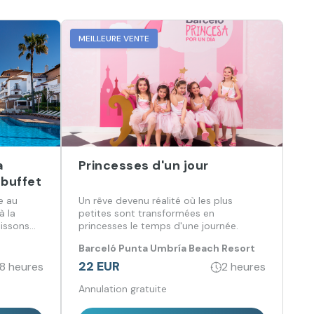
MEILLEURE VENTE
a
Princesses d'un jour
 buffet
e au
Un rêve devenu réalité où les plus
à la
petites sont transformées en
oissons
princesses le temps d'une journée.
Barceló Punta Umbría Beach Resort
22 EUR
8 heures
2 heures
Annulation gratuite