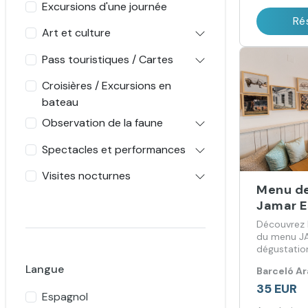
Excursions d'une journée
Ré
Art et culture
Pass touristiques / Cartes
Croisières / Excursions en
bateau
Observation de la faune
Spectacles et performances
Visites nocturnes
Menu de
Jamar E
Découvrez l
du menu J
dégustation
amateurs d
Langue
Barceló A
35 EUR
Espagnol