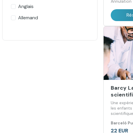
Annulation 
Anglais
Ré
Allemand
Barcy L
scientif
Une expéri
les enfants
scientifiqu
Barceló P
22 EUR