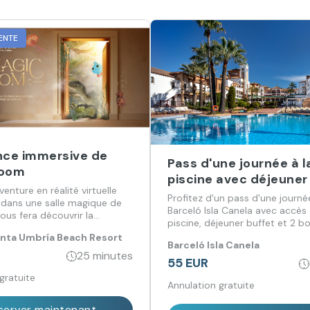
ENTE
nce immersive de
Pass d'une journée à l
Room
piscine avec déjeuner
venture en réalité virtuelle
Profitez d'un pass d'une journé
 dans une salle magique de
Barceló Isla Canela avec accès 
vous fera découvrir la
piscine, déjeuner buffet et 2 b
, l'océan et le cosmos.
incluses.
unta Umbría Beach Resort
Barceló Isla Canela
25 minutes
55 EUR
gratuite
Annulation gratuite
server maintenant