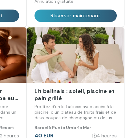
Annulation gratuite
nt
Réserver maintenant
r
Lit balinais : soleil, piscine et
spa au
pain grillé
h
 pour
Profitez d'un lit balinais avec accès à la
t dans un
piscine, d'un plateau de fruits frais et de
nt.
deux coupes de champagne ou de jus
naturel.
 Resort
Barceló Punta Umbría Mar
40 EUR
92 heures
4 heures