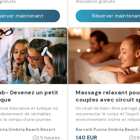
gratuite
Annulation gratuite
server maintenant
Réserver maintena
ab- Devenez un petit
Massage relaxant pou
ique
couples avec circuit 
B. Punta Umbria Beac
ence éducative et ludique où
Un rituel de bien-être partagé
Resort
 deviennent de véritables
reconnecter le corps et l'espri
es le temps d'une journée.
environnement intime et relaxa
unta Umbría Beach Resort
Barceló Punta Umbría Beach
140 EUR
1.5 heures
1.