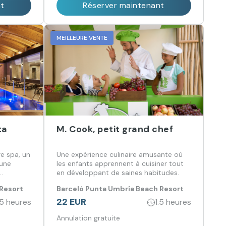
nt
Réserver maintenant
MEILLEURE VENTE
ta
M. Cook, petit grand chef
e spa, un
Une expérience culinaire amusante où
 une
les enfants apprennent à cuisiner tout
en développant de saines habitudes.
.
 Resort
Barceló Punta Umbría Beach Resort
22 EUR
.5 heures
1.5 heures
Annulation gratuite