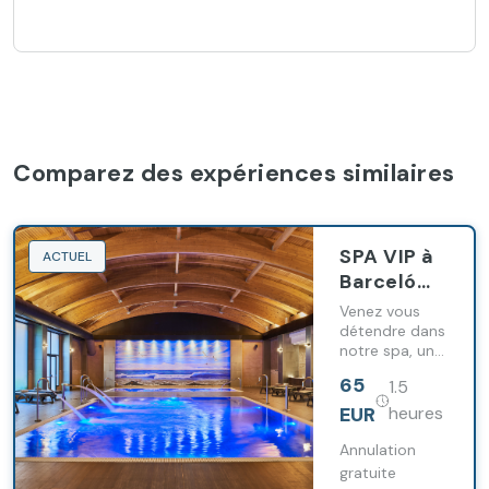
Comparez des expériences similaires
SPA VIP à
ACTUEL
Barceló
Punta
Venez vous
Umbría
détendre dans
notre spa, un
circuit
65
1.5
aquatique
exclusif avec
EUR
heures
une attention
particulière
Annulation
pour une
gratuite
expérience de