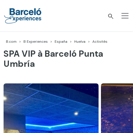
Accéder
au
contenu
Barceló Experiences
B.com
B Experiences
España
Huelva
Activités
SPA VIP à Barceló Punta
Umbría