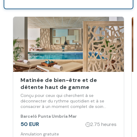
relaxation
totale.
Matinée de bien-être et de
détente haut de gamme
Conçu pour ceux qui cherchent à se
déconnecter du rythme quotidien et à se
consacrer à un moment complet de soin
personnel, alliant gastronomie, eau et massage
Barceló Punta Umbría Mar
dans un environnement privilégié.
50 EUR
2.75 heures
Annulation gratuite