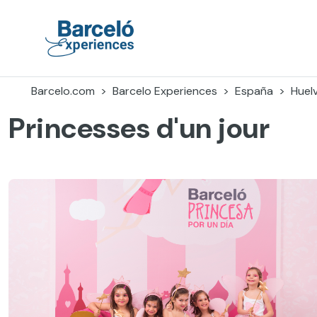
Accéder
au
contenu
Barceló Experiences
Barcelo.com
Barcelo Experiences
España
Huel
Princesses d'un jour