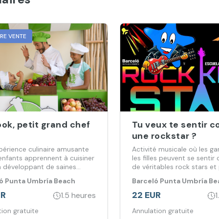
URE VENTE
ok, petit grand chef
Tu veux te sentir
une rockstar ?
périence culinaire amusante
Activité musicale où les ga
enfants apprennent à cuisiner
les filles peuvent se senti
n développant de saines
de véritables rock stars et
des.
même démontrer leur
ó Punta Umbría Beach
Barceló Punta Umbría Be
apprentissage dans l'audit
t
Resort
l'hôtel.
UR
22 EUR
1.5 heures
1
ion gratuite
Annulation gratuite