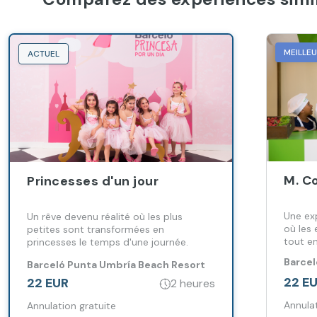
MEILLE
ACTUEL
M. Co
Princesses d'un jour
Une ex
Un rêve devenu réalité où les plus
où les 
petites sont transformées en
tout e
princesses le temps d'une journée.
habitu
Barcel
Barceló Punta Umbría Beach Resort
Resor
22 E
22 EUR
2 heures
Annulat
Annulation gratuite