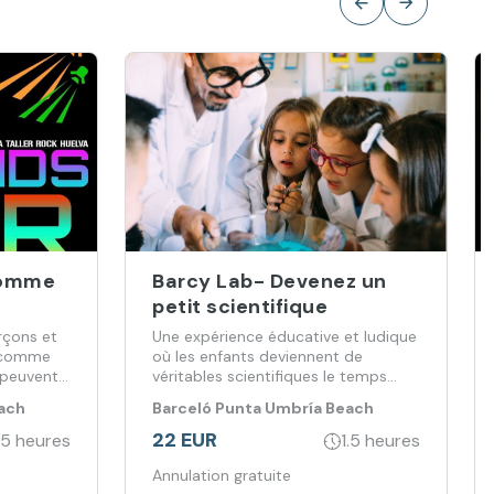
 comme
Barcy Lab- Devenez un
petit scientifique
rçons et
Une expérience éducative et ludique
r comme
où les enfants deviennent de
 peuvent
véritables scientifiques le temps
d'une journée.
ach
Barceló Punta Umbría Beach
orium de
Resort
22 EUR
.5 heures
1.5 heures
Annulation gratuite