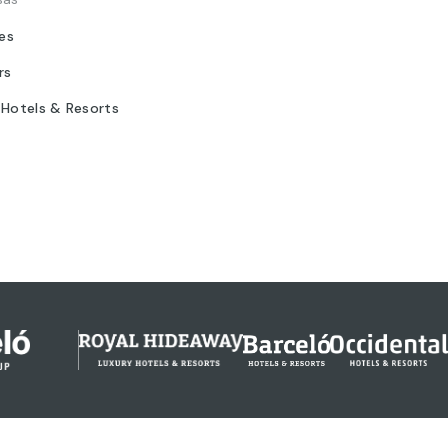
tes
rs
 Hotels & Resorts