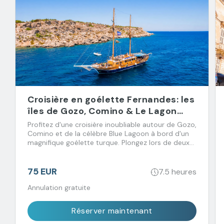
Croisière en goélette Fernandes: les
îles de Gozo, Comino & Le Lagon
Bleu
Profitez d'une croisière inoubliable autour de Gozo,
Comino et de la célèbre Blue Lagoon à bord d'un
magnifique goélette turque. Plongez lors de deux
arrêts baignade et régalez-vous avec un déjeuner
buffet accompagné de boissons à volonté.
75 EUR
7.5 heures
Annulation gratuite
Réserver maintenant