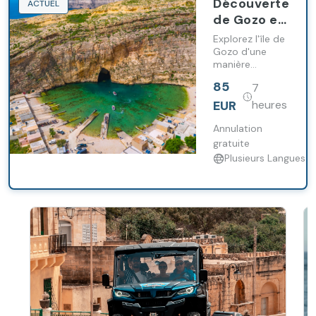
Découverte
ACTUEL
de Gozo en
Tuk-Tuk en
Explorez l'île de
journée
Gozo d'une
manière
complète
différente avec
85
7
des arrêts sur
des sites
EUR
heures
inaccessibles à
la plupart des
Annulation
autres véhicules
gratuite
Plusieurs Langues