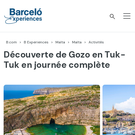
Accéder
au
contenu
Barceló Experiences
B.com
B Experiences
Malta
Malta
Activités
Découverte de Gozo en Tuk-
Tuk en journée complète