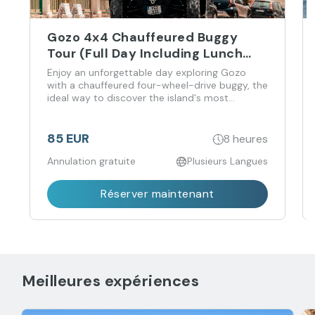
Gozo 4x4 Chauffeured Buggy
Tour (Full Day Including Lunch
and Transfers)
Enjoy an unforgettable day exploring Gozo
with a chauffeured four-wheel-drive buggy, the
ideal way to discover the island's most
exquisite sights and hidden gems, all while
taking in the impressive beauty of this
charming island.
85 EUR
8 heures
Annulation gratuite
Plusieurs Langues
Réserver maintenant
Meilleures expériences