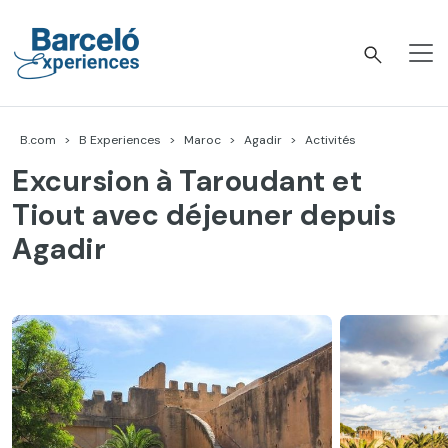
Accéder
au
contenu
Barceló Experiences
B.com
B Experiences
Maroc
Agadir
Activités
Excursion à Taroudant et
Tiout avec déjeuner depuis
Agadir