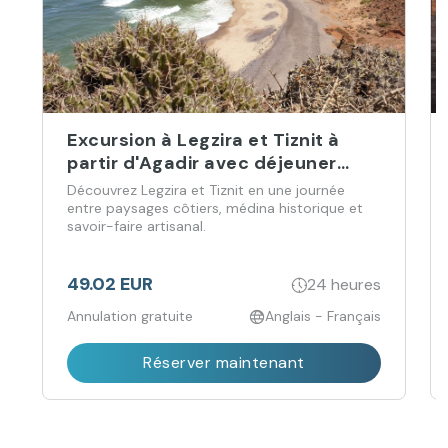
Excursion à Legzira et Tiznit à
partir d'Agadir avec déjeuner
face à la mer
Découvrez Legzira et Tiznit en une journée
entre paysages côtiers, médina historique et
savoir-faire artisanal.
49.02 EUR
24 heures
Annulation gratuite
Anglais - Français
Réserver maintenant