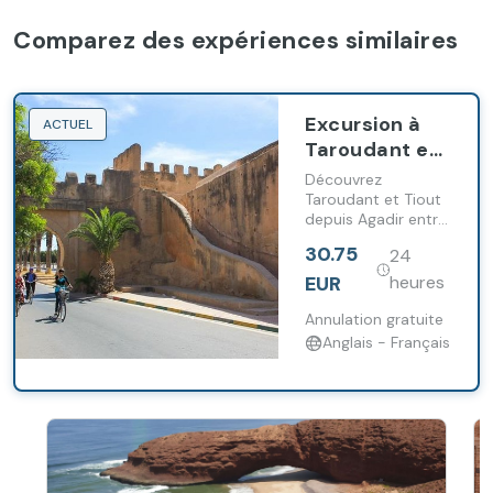
Comparez des expériences similaires
Excursion à
ACTUEL
Taroudant et
Tiout avec
Découvrez
déjeuner
Taroudant et Tiout
depuis Agadir entre
depuis Agadir
oasis, médina
30.75
24
historique et
déjeuner berbère
EUR
heures
traditionnel.
Annulation gratuite
Anglais - Français