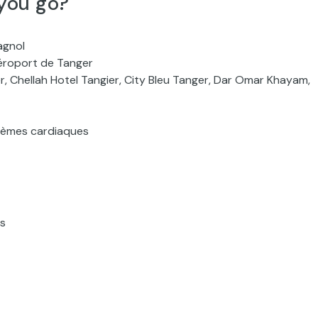
you go?
agnol
’aéroport de Tanger
r, Chellah Hotel Tangier, City Bleu Tanger, Dar Omar Khayam,
lèmes cardiaques
s