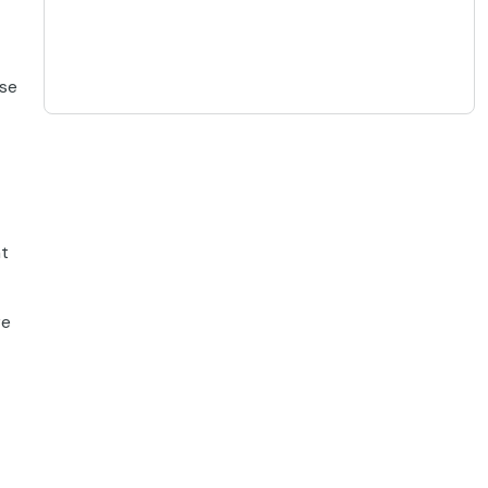
 se
nt
re