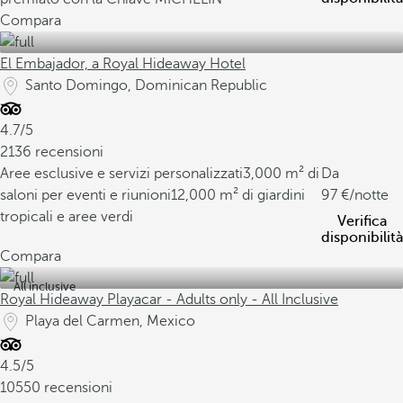
Compara
El Embajador, a Royal Hideaway Hotel
Santo Domingo, Dominican Republic
4.7/5
2136 recensioni
Aree esclusive e servizi personalizzati
3,000 m² di
Da
saloni per eventi e riunioni
12,000 m² di giardini
97
/notte
tropicali e aree verdi
Verifica
disponibilità
Compara
All inclusive
Royal Hideaway Playacar - Adults only - All Inclusive
Playa del Carmen, Mexico
4.5/5
10550 recensioni