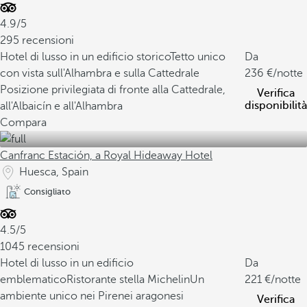
4.9/5
295 recensioni
Hotel di lusso in un edificio storico
Tetto unico
Da
con vista sull'Alhambra e sulla Cattedrale
236
/notte
Posizione privilegiata di fronte alla Cattedrale,
Verifica
disponibilità
all'Albaicín e all'Alhambra
Compara
Canfranc Estación, a Royal Hideaway Hotel
Huesca, Spain
Consigliato
4.5/5
1045 recensioni
Hotel di lusso in un edificio
Da
emblematico
Ristorante stella Michelin
Un
221
/notte
ambiente unico nei Pirenei aragonesi
Verifica