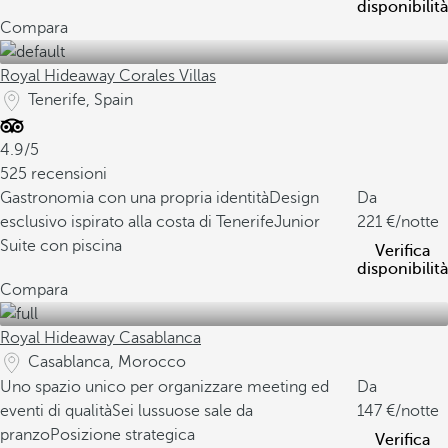
disponibilità
Compara
Royal Hideaway Corales Villas
Tenerife, Spain
4.9/5
525 recensioni
Gastronomia con una propria identità
Design
Da
esclusivo ispirato alla costa di Tenerife
Junior
221
/notte
Suite con piscina
Verifica
disponibilità
Compara
Royal Hideaway Casablanca
Casablanca, Morocco
Uno spazio unico per organizzare meeting ed
Da
eventi di qualità
Sei lussuose sale da
147
/notte
pranzo
Posizione strategica
Verifica