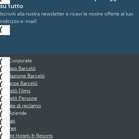
su tutto
Iscriviti alla nostra newsletter e ricevi le nostre offerte al tuo
indirizzo e-mail!
Iscrizione
Corporate
Gruppo Barceló
Fondazione Barceló
Vacanze Barceló
Barceló Films
Barceló Persone
Canale di reclamo
Aziende
Affiliati
Partner
Dorint Hotels & Resorts