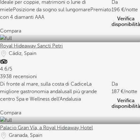
Ideale per coppie, matrimoni o lune di
Da
miele
Posizione da sogno sul lungomare
Premiato
196
/notte
con 4 diamanti AAA
Verifica
disponibilità
Compara
Royal Hideaway Sancti Petri
Cádiz, Spain
4.6/5
3938 recensioni
Di fronte al mare, sulla costa di Cadice
La
Da
migliore gastronomia andalusa
Il più grande
187
/notte
centro Spa e Wellness dell'Andalusia
Verifica
disponibilità
Compara
Palacio Gran Vía, a Royal Hideaway Hotel
Granada, Spain