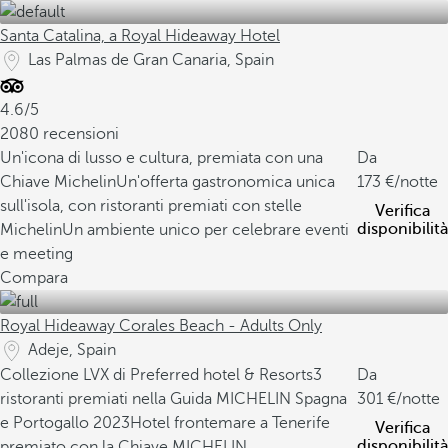
Santa Catalina, a Royal Hideaway Hotel
Las Palmas de Gran Canaria, Spain
4.6/5
2080 recensioni
Un'icona di lusso e cultura, premiata con una
Da
Chiave Michelin
Un'offerta gastronomica unica
173
/notte
sull'isola, con ristoranti premiati con stelle
Verifica
disponibilità
Michelin
Un ambiente unico per celebrare eventi
e meeting
Compara
Royal Hideaway Corales Beach - Adults Only
Adeje, Spain
Collezione LVX di Preferred hotel & Resorts
3
Da
ristoranti premiati nella Guida MICHELIN Spagna
301
/notte
e Portogallo 2023
Hotel frontemare a Tenerife
Verifica
disponibilità
premiato con la Chiave MICHELIN