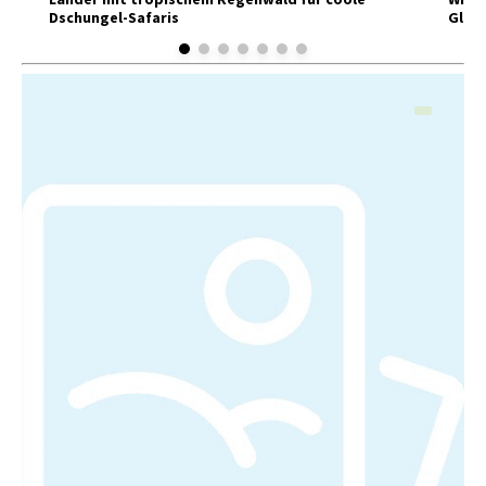
Dschungel-Safaris
Glück