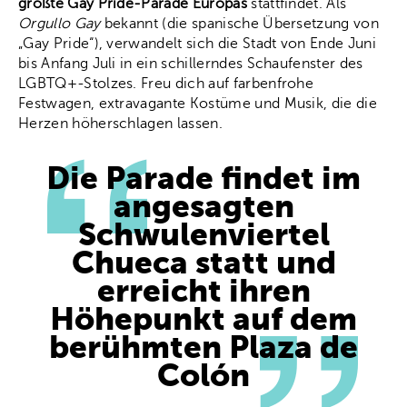
größte Gay Pride-Parade Europas
stattfindet. Als
Orgullo Gay
bekannt (die spanische Übersetzung von
„Gay Pride“), verwandelt sich die Stadt von Ende Juni
bis Anfang Juli in ein schillerndes Schaufenster des
LGBTQ+-Stolzes. Freu dich auf farbenfrohe
Festwagen, extravagante Kostüme und Musik, die die
Herzen höherschlagen lassen.
Die Parade findet im
angesagten
Schwulenviertel
Chueca statt und
erreicht ihren
Höhepunkt auf dem
berühmten Plaza de
Colón