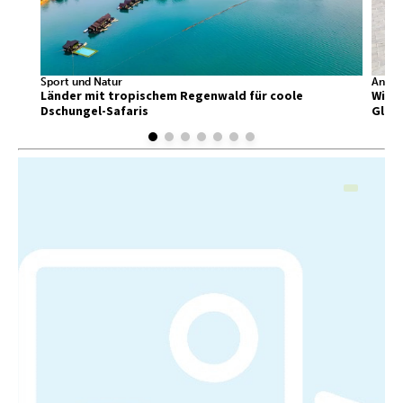
Sport und Natur
Ander
Länder mit tropischem Regenwald für coole
Wir f
Dschungel-Safaris
Glück