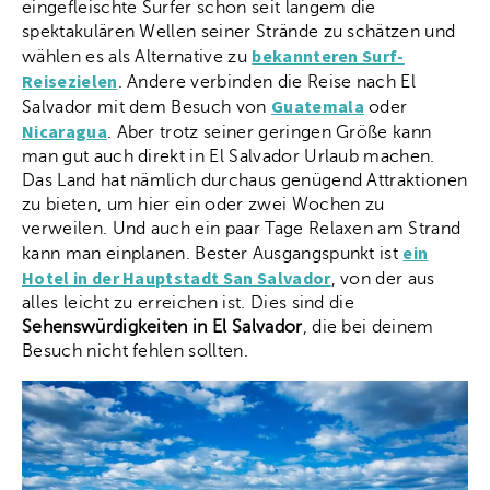
eingefleischte Surfer schon seit langem die
spektakulären Wellen seiner Strände zu schätzen und
bekannteren Surf-
wählen es als Alternative zu
Reisezielen
. Andere verbinden die Reise nach El
Guatemala
Salvador mit dem Besuch von
oder
Nicaragua
. Aber trotz seiner geringen Größe kann
man gut auch direkt in El Salvador Urlaub machen.
Das Land hat nämlich durchaus genügend Attraktionen
zu bieten, um hier ein oder zwei Wochen zu
verweilen. Und auch ein paar Tage Relaxen am Strand
ein
kann man einplanen. Bester Ausgangspunkt ist
Hotel in der Hauptstadt San Salvador
, von der aus
alles leicht zu erreichen ist. Dies sind die
Sehenswürdigkeiten in El Salvador
, die bei deinem
Besuch nicht fehlen sollten.