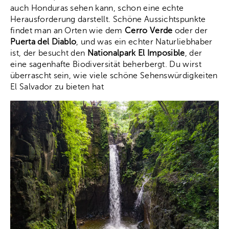
auch Honduras sehen kann, schon eine echte
Herausforderung darstellt. Schöne Aussichtspunkte
findet man an Orten wie dem
Cerro Verde
oder der
Puerta del Diablo
, und was ein echter Naturliebhaber
ist, der besucht den
Nationalpark El Imposible
, der
eine sagenhafte Biodiversität beherbergt. Du wirst
überrascht sein, wie viele schöne Sehenswürdigkeiten
El Salvador zu bieten hat