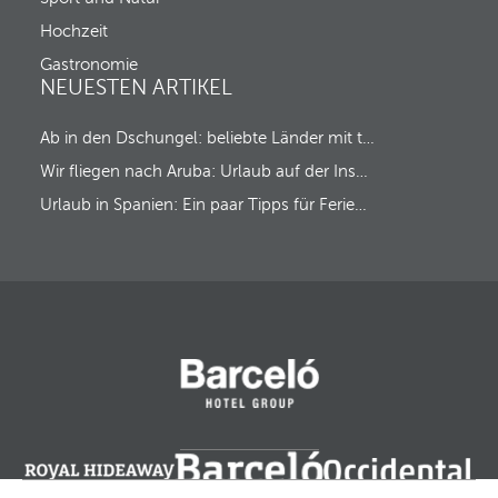
o
u
t
t
Hochzeit
h
a
e
Gastronomie
u
f
NEUESTEN ARTIKEL
s
i
r
Ab in den Dschungel: beliebte Länder mit tropischem Regenwald
s
t
Wir fliegen nach Aruba: Urlaub auf der Insel des Glücks!
o
p
Urlaub in Spanien: Ein paar Tipps für Ferien ‘Made in Spain’
t
i
o
n
.
A
f
t
e
r
e
n
t
e