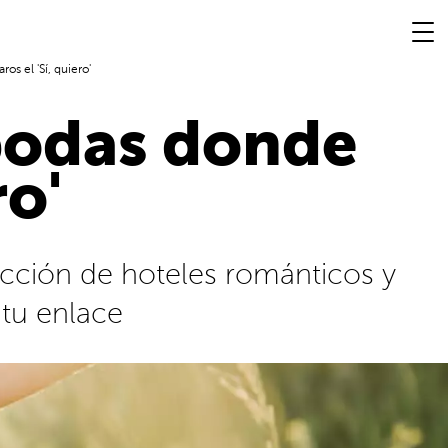
os el 'Sí, quiero'
 bodas donde
ro'
ección de hoteles románticos y
 tu enlace