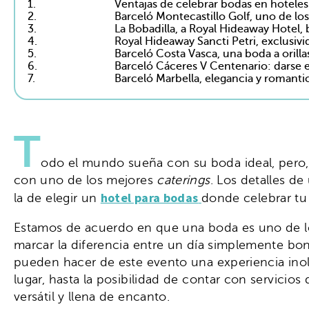
1.
Ventajas de celebrar bodas en hoteles
2.
Barceló Montecastillo Golf, uno de lo
3.
La Bobadilla, a Royal Hideaway Hotel, b
4.
Royal Hideaway Sancti Petri, exclusiv
5.
Barceló Costa Vasca, una boda a orilla
6.
Barceló Cáceres V Centenario: darse e
7.
Barceló Marbella, elegancia y romanti
T
odo el mundo sueña con su boda ideal, pero, ¿
con uno de los mejores
caterings
. Los detalles d
hotel para bodas
la de elegir un
donde celebrar tu 
Estamos de acuerdo en que una boda es uno de los 
marcar la diferencia entre un día simplemente bo
pueden hacer de este evento una experiencia inol
lugar, hasta la posibilidad de contar con servicio
versátil y llena de encanto.