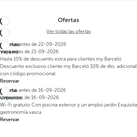
Ofertas
Ver todas las ofertas
Ofertas
Reserva antes de
22-09-2026
Verano
Viaja antes de
21-09-2026
Hasta 10% de descuento extra para clientes my Barceló
Descuento exclusivo cliente my Barceló
10% de dto. adicional
con código promocional
Reservar
Oferta
Reserva antes de
16-09-2026
Urbanos
Viaja antes de
16-09-2026
Wi-Fi gratuito
Con piscina exterior y un amplio jardín
Exquisita
gastronomía vasca
Reservar