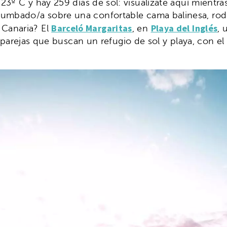
23º C y hay 259 días de sol: visualízate aquí mientra
tumbado/a sobre una confortable cama balinesa, rod
Barceló Margaritas
Playa del Inglés
 Canaria? El
, en
, 
s y parejas que buscan un refugio de sol y playa, con e