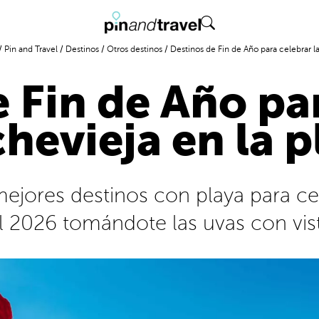
/
Pin and Travel
/
Destinos
/
Otros destinos
/
Destinos de Fin de Año para celebrar l
e Fin de Año par
hevieja en la p
jores destinos con playa para cel
l 2026 tomándote las uvas con vis