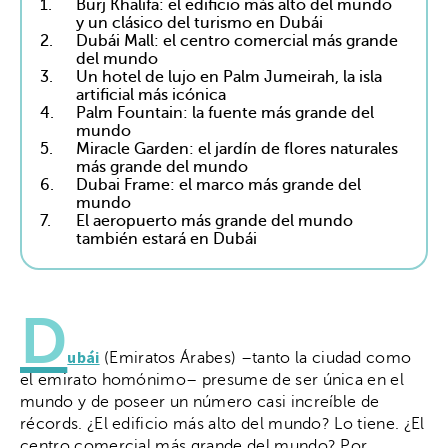
1.
Burj Khalifa: el edificio más alto del mundo
y un clásico del turismo en Dubái
2.
Dubái Mall: el centro comercial más grande
del mundo
3.
Un hotel de lujo en Palm Jumeirah, la isla
artificial más icónica
4.
Palm Fountain: la fuente más grande del
mundo
5.
Miracle Garden: el jardín de flores naturales
más grande del mundo
6.
Dubai Frame: el marco más grande del
mundo
7.
El aeropuerto más grande del mundo
también estará en Dubái
D
ubái
(Emiratos Árabes) –tanto la ciudad como
el emirato homónimo– presume de ser única en el
mundo y de poseer un número casi increíble de
récords. ¿El edificio más alto del mundo? Lo tiene. ¿El
centro comercial más grande del mundo? Por