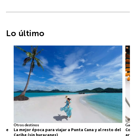
Lo último
Otros destinos
Gastr
 que
La mejor época para viajar a Punta Cana y al resto del
Comid
Caribe (sin huracanes)
arra