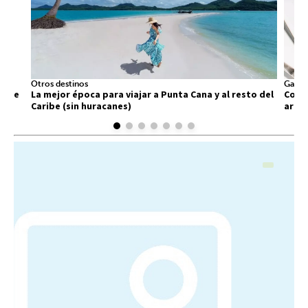
Otros destinos
Gastr
 que
La mejor época para viajar a Punta Cana y al resto del
Comid
Caribe (sin huracanes)
arra