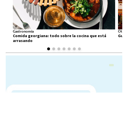
Gastronomía
Otros
Comida georgiana: todo sobre la cocina que está
Guía 
arrasando