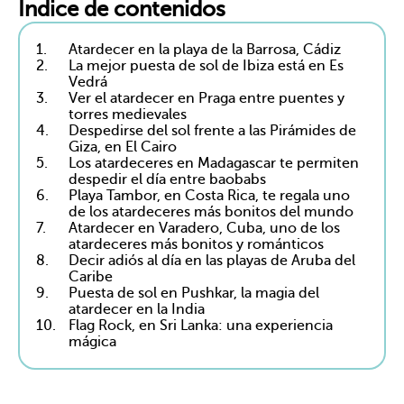
Índice de contenidos
1.
Atardecer en la playa de la Barrosa, Cádiz
2.
La mejor puesta de sol de Ibiza está en Es
Vedrá
3.
Ver el atardecer en Praga entre puentes y
torres medievales
4.
Despedirse del sol frente a las Pirámides de
Giza, en El Cairo
5.
Los atardeceres en Madagascar te permiten
despedir el día entre baobabs
6.
Playa Tambor, en Costa Rica, te regala uno
de los atardeceres más bonitos del mundo
7.
Atardecer en Varadero, Cuba, uno de los
atardeceres más bonitos y románticos
8.
Decir adiós al día en las playas de Aruba del
Caribe
9.
Puesta de sol en Pushkar, la magia del
atardecer en la India
10.
Flag Rock, en Sri Lanka: una experiencia
mágica