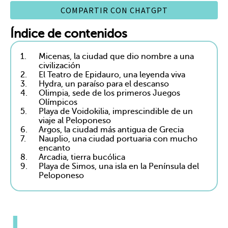
COMPARTIR CON CHATGPT
Índice de contenidos
1.
Micenas, la ciudad que dio nombre a una
civilización
2.
El Teatro de Epidauro, una leyenda viva
3.
Hydra, un paraíso para el descanso
4.
Olimpia, sede de los primeros Juegos
Olímpicos
5.
Playa de Voidokilia, imprescindible de un
viaje al Peloponeso
6.
Argos, la ciudad más antigua de Grecia
7.
Nauplio, una ciudad portuaria con mucho
encanto
8.
Arcadia, tierra bucólica
9.
Playa de Simos, una isla en la Península del
Peloponeso
L