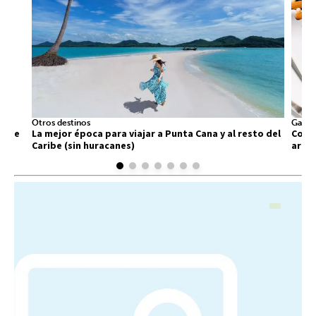
Otros destinos
Gastr
 que
La mejor época para viajar a Punta Cana y al resto del
Comid
Caribe (sin huracanes)
arra