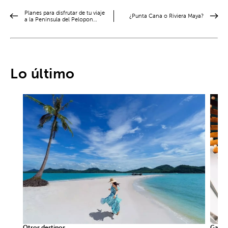
Planes para disfrutar de tu viaje
¿Punta Cana o Riviera Maya?
a la Península del Pelopon…
Lo último
Otros destinos
Gastr