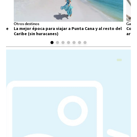
Otros destinos
Gastr
 que
La mejor época para viajar a Punta Cana y al resto del
Comid
Caribe (sin huracanes)
arra