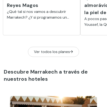
Reyes Magos
almorávid
¿Qué tal si nos vamos a descubrir
la piel d
Marrakech? ¿Y si programamos un
A pocos pas
‘shooting’ fotográfico familiar? ¿O nos
Youssef, la 
apuntamos a uno de los muchos
como un un p
talleres creativos? Otra posibilidad es
semienterrado
organizar un pícnic o participar en una
revela cómo 
sesión de yoga o meditación al
periodo almo
amanecer. También nos podemos
Ver todos los planes
relajar en el hammam, subirnos a lomos
de un dromedario o simplemente
disfrutar, sin ninguna prisa, de estos
Descubre Marrakech a través de
singulares espacios.
nuestros hoteles