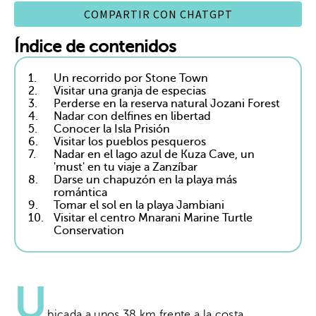
COMPARTIR CON CHATGPT
Índice de contenidos
1.
Un recorrido por Stone Town
2.
Visitar una granja de especias
3.
Perderse en la reserva natural Jozani Forest
4.
Nadar con delfines en libertad
5.
Conocer la Isla Prisión
6.
Visitar los pueblos pesqueros
7.
Nadar en el lago azul de Kuza Cave, un
'must' en tu viaje a Zanzíbar
8.
Darse un chapuzón en la playa más
romántica
9.
Tomar el sol en la playa Jambiani
10.
Visitar el centro Mnarani Marine Turtle
Conservation
U
bicada a unos 38 km frente a la costa